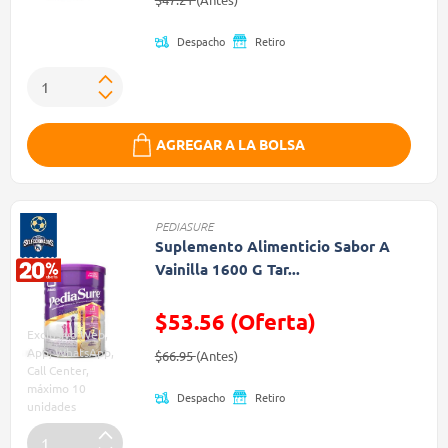
Despacho
Retiro
AGREGAR A LA BOLSA
PEDIASURE
Suplemento Alimenticio Sabor A
Vainilla 1600 G Tar...
$53.56 (Oferta)
Exclusivo Web,
Precio reducido de
(Oferta)
App, WhatsApp,
$66.95
(Antes)
Call Center,
máximo 10
Despacho
Retiro
unidades