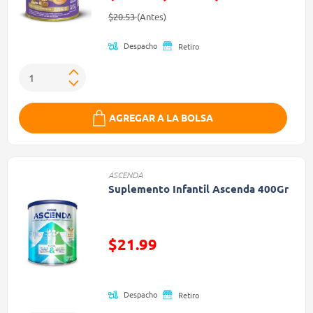
Precio reducido de
(Oferta)
$20.53
(Antes)
Despacho
Retiro
AGREGAR A LA BOLSA
ASCENDA
Suplemento Infantil Ascenda 400Gr
Precio reducido de
$21.99
(Oferta)
Despacho
Retiro