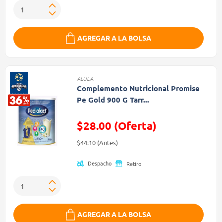
AGREGAR A LA BOLSA
ALULA
Complemento Nutricional Promise
Pe Gold 900 G Tarr...
$28.00 (Oferta)
Precio reducido de
(Oferta)
$44.10
(Antes)
Despacho
Retiro
AGREGAR A LA BOLSA