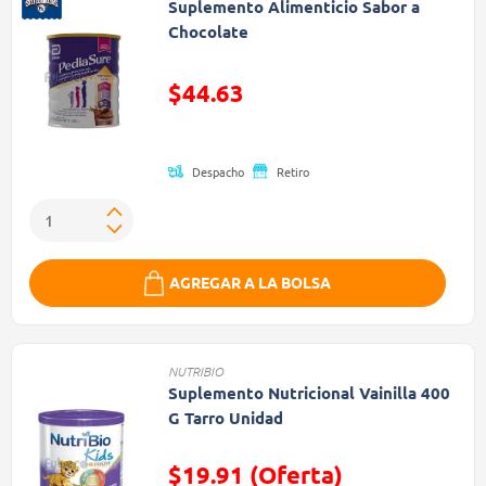
Suplemento Alimenticio Sabor a
Chocolate
Precio reducido de
$44.63
(Oferta)
Despacho
Retiro
AGREGAR A LA BOLSA
NUTRIBIO
Suplemento Nutricional Vainilla 400
G Tarro Unidad
$19.91 (Oferta)