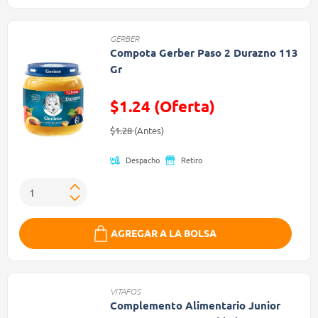
GERBER
Compota Gerber Paso 2 Durazno 113
Gr
$1.24 (Oferta)
Precio reducido de
(Oferta)
$1.28
(Antes)
Despacho
Retiro
AGREGAR A LA BOLSA
VITAFOS
Complemento Alimentario Junior