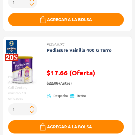
AGREGAR A LA BOLSA
PEDIASURE
Pediasure Vainilla 400 G Tarro
$17.66 (Oferta)
Exclusivo Web,
Precio reducido de
(Oferta)
App, WhatsApp,
$22.08
(Antes)
Call Center,
máximo 10
Despacho
Retiro
unidades
AGREGAR A LA BOLSA