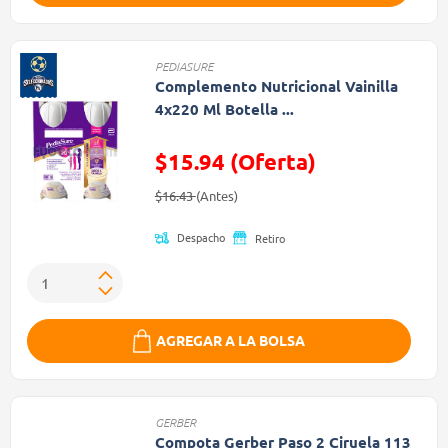
PEDIASURE
Complemento Nutricional Vainilla
4x220 Ml Botella ...
$15.94 (Oferta)
Precio reducido de
(Oferta)
$16.43
(Antes)
Despacho
Retiro
AGREGAR A LA BOLSA
GERBER
Compota Gerber Paso 2 Ciruela 113