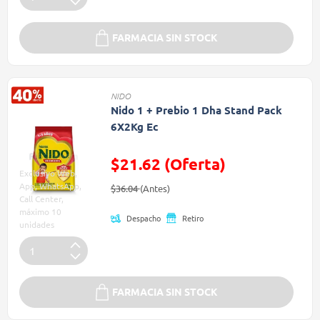
FARMACIA SIN STOCK
NIDO
Nido 1 + Prebio 1 Dha Stand Pack
6X2Kg Ec
$21.62 (Oferta)
Exclusivo Web,
Precio reducido de
(Oferta)
App, WhatsApp,
$36.04
(Antes)
Call Center,
máximo 10
Despacho
Retiro
unidades
FARMACIA SIN STOCK