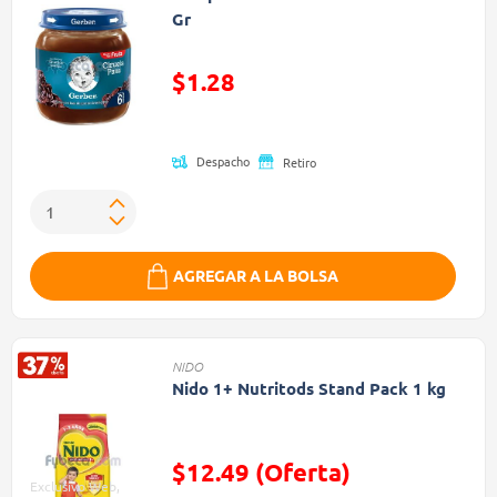
Gr
Precio reducido de
$1.28
(Oferta)
Despacho
Retiro
AGREGAR A LA BOLSA
NIDO
Nido 1+ Nutritods Stand Pack 1 kg
$12.49 (Oferta)
Exclusivo Web,