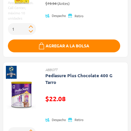
Precio reducido de
(Oferta)
App, WhatsApp,
$19.94
(Antes)
Call Center,
máximo 10
Despacho
Retiro
unidades
AGREGAR A LA BOLSA
ABBOTT
Pediasure Plus Chocolate 400 G
Tarro
Precio reducido de
$22.08
(Oferta)
Despacho
Retiro