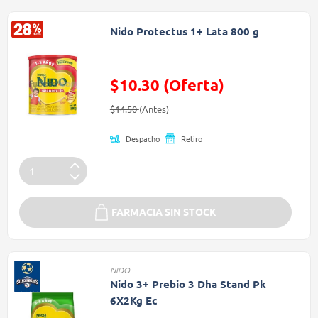
Nido Protectus 1+ Lata 800 g
$10.30 (Oferta)
Precio reducido de
(Oferta)
$14.50
(Antes)
Despacho
Retiro
FARMACIA SIN STOCK
NIDO
Nido 3+ Prebio 3 Dha Stand Pk
6X2Kg Ec