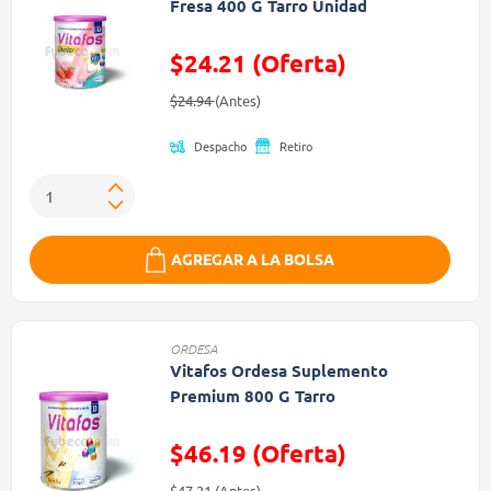
Fresa 400 G Tarro Unidad
$24.21 (Oferta)
Precio reducido de
(Oferta)
$24.94
(Antes)
Despacho
Retiro
AGREGAR A LA BOLSA
ORDESA
Vitafos Ordesa Suplemento
Premium 800 G Tarro
$46.19 (Oferta)
Precio reducido de
(Oferta)
$47.21
(Antes)