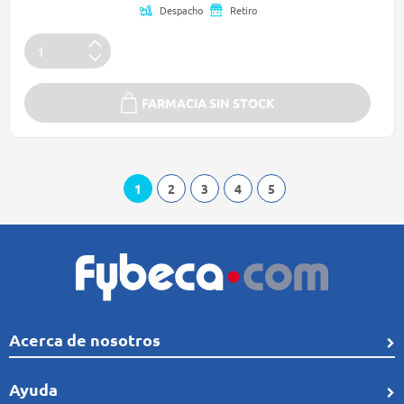
Despacho
Retiro
FARMACIA SIN STOCK
1
2
3
4
5
Acerca de nosotros
Quiénes Somos
Ayuda