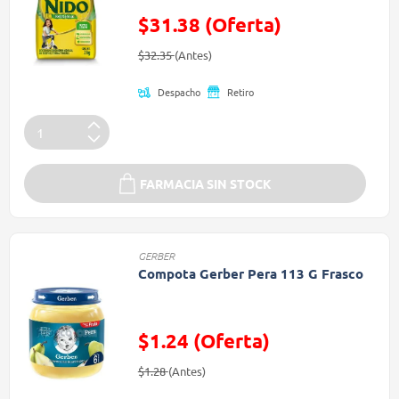
$31.38 (Oferta)
Precio reducido de
(Oferta)
$32.35
(Antes)
Despacho
Retiro
FARMACIA SIN STOCK
GERBER
Compota Gerber Pera 113 G Frasco
$1.24 (Oferta)
Precio reducido de
(Oferta)
$1.28
(Antes)