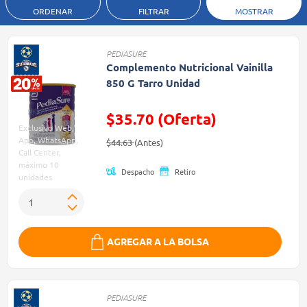
ORDENAR
FILTRAR
MOSTRAR
PEDIASURE
Complemento Nutricional Vainilla
850 G Tarro Unidad
$35.70 (Oferta)
Exclusivo Web,
Precio reducido de
(Oferta)
App, WhatsApp,
$44.63
(Antes)
Call Center,
máximo 10
Despacho
Retiro
unidades
AGREGAR A LA BOLSA
PEDIASURE