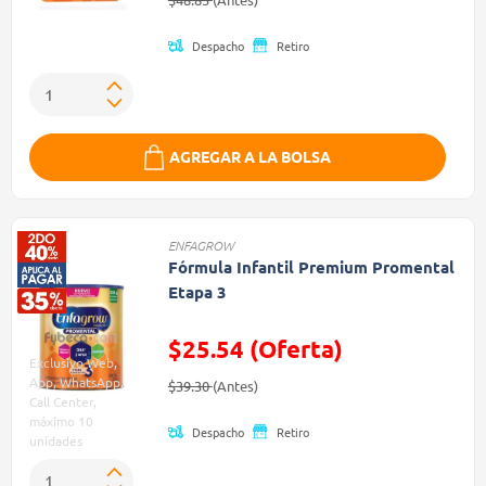
Despacho
Retiro
AGREGAR A LA BOLSA
ENFAGROW
Fórmula Infantil Premium Promental
Etapa 3
$25.54 (Oferta)
Exclusivo Web,
Precio reducido de
(Oferta)
App, WhatsApp,
$39.30
(Antes)
Call Center,
máximo 10
Despacho
Retiro
unidades