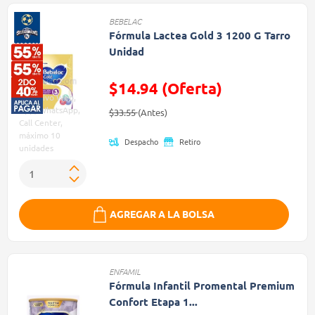
BEBELAC
Fórmula Lactea Gold 3 1200 G Tarro
Unidad
$14.94 (Oferta)
Exclusivo Web,
Precio reducido de
(Oferta)
App, WhatsApp,
$33.55
(Antes)
Call Center,
máximo 10
Despacho
Retiro
unidades
AGREGAR A LA BOLSA
ENFAMIL
Fórmula Infantil Promental Premium
Confort Etapa 1...