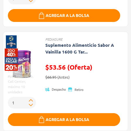
AGREGAR A LA BOLSA
PEDIASURE
Suplemento Alimenticio Sabor A
Vainilla 1600 G Tar...
$53.56 (Oferta)
Exclusivo Web,
Precio reducido de
(Oferta)
App, WhatsApp,
$66.95
(Antes)
Call Center,
máximo 10
Despacho
Retiro
unidades
AGREGAR A LA BOLSA