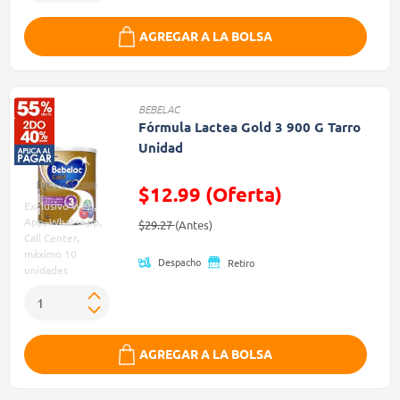
AGREGAR A LA BOLSA
BEBELAC
Fórmula Lactea Gold 3 900 G Tarro
Unidad
$12.99 (Oferta)
Exclusivo Web,
Precio reducido de
(Oferta)
App, WhatsApp,
$29.27
(Antes)
Call Center,
máximo 10
Despacho
Retiro
unidades
AGREGAR A LA BOLSA