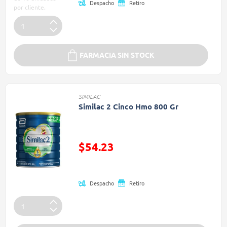
Despacho
Retiro
por cliente.
FARMACIA SIN STOCK
SIMILAC
Similac 2 Cinco Hmo 800 Gr
Precio reducido de
$54.23
(Oferta)
Despacho
Retiro