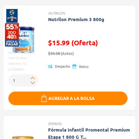
NUTRILON
Nutrilon Premium 3 800g
$15.99 (Oferta)
Exclusivo Web,
Precio reducido de
(Oferta)
App, WhatsApp,
$35.58
(Antes)
Call Center,
máximo 10
Despacho
Retiro
unidades
AGREGAR A LA BOLSA
ENFAMIL
Fórmula Infantil Promental Premium
Etapa 1 800 G T...