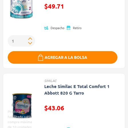
$49.71
Precio reducido de
Despacho
Retiro
AGREGAR A LA BOLSA
SIMILAC
Leche Similac E Total Comfort 1
Abbott 820 G Tarro
$43.06
Producto
Precio reducido de
habilitado para
compra máxima
de 10 unidades