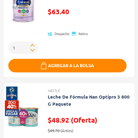
Precio reducido de
$63.40
(Oferta)
Despacho
Retiro
AGREGAR A LA BOLSA
NESTLÉ
Leche De Fórmula Nan Optipro 3 800
G Paquete
$48.92 (Oferta)
Precio reducido de
(Oferta)
$49.70
(Antes)