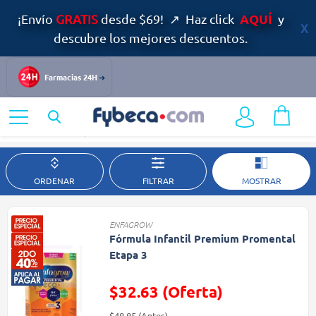
AQUÍ
¡Envío
GRATIS
desde $69! ↗ Haz click
y
descubre los mejores descuentos.
Farmacias 24H
Home
Infantil y Maternidad
Alimentación Infantil
ORDENAR
FILTRAR
MOSTRAR
ENFAGROW
Fórmula Infantil Premium Promental
Etapa 3
$32.63 (Oferta)
Precio reducido de
(Oferta)
$48.85
(Antes)