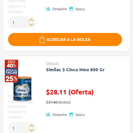
Call Center,
máximo 10
Despacho
Retiro
unidades
AGREGAR A LA BOLSA
SIMILAC
Similac 3 Cinco Hmo 800 Gr
$28.11 (Oferta)
Exclusivo Web,
Precio reducido de
(Oferta)
App, WhatsApp,
$37.48
(Antes)
Call Center,
máximo 10
Despacho
Retiro
unidades