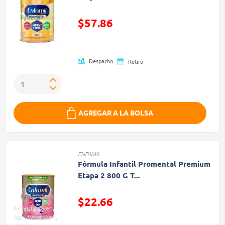
$57.86
Precio reducido de
Despacho
Retiro
AGREGAR A LA BOLSA
ENFAMIL
Fórmula Infantil Promental Premium
Etapa 2 800 G T...
$22.66
Exclusivo Web,
Precio reducido de
App, WhatsApp,