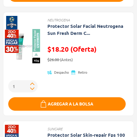
NEUTROGENA
Protector Solar Facial Neutrogena
Sun Fresh Derm C...
$18.20 (Oferta)
Precio reducido de
(Oferta)
$26.00
(Antes)
Despacho
Retiro
AGREGAR A LA BOLSA
SUNCARE
Protector Solar Skin-repair Fps 100