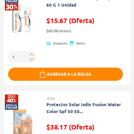
60 G 1 Unidad
$15.67 (Oferta)
Precio reducido de
(Oferta)
$22.39
(Antes)
Despacho
Retiro
AGREGAR A LA BOLSA
ISDIN
Protector Solar Isdin Fusion Water
Color Spf 50 50...
$38.17 (Oferta)