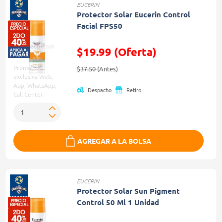
EUCERIN
Protector Solar Eucerin Control
Facial FPS50
$19.99 (Oferta)
Precio reducido de
(Oferta)
Promoción
$37.50
(Antes)
exclusiva Web,
App, WhatsApp,
Despacho
Retiro
Call Center
AGREGAR A LA BOLSA
EUCERIN
Protector Solar Sun Pigment
Control 50 Ml 1 Unidad