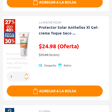
AGREGAR A LA BOLSA
LA ROCHE POSAY
Protector Solar Anthelios Xl Gel-
crema Toque Seco ...
$24.98 (Oferta)
Precio reducido de
(Oferta)
Promoción
$35.69
(Antes)
exclusiva Web,
App, WhatsApp,
Despacho
Retiro
Call Center
AGREGAR A LA BOLSA
EUCERIN