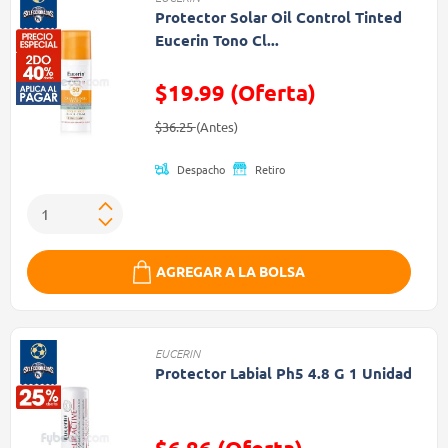
Protector Solar Oil Control Tinted
Eucerin Tono Cl...
$19.99 (Oferta)
Precio reducido de
(Oferta)
$36.25
(Antes)
Despacho
Retiro
AGREGAR A LA BOLSA
EUCERIN
Protector Labial Ph5 4.8 G 1 Unidad