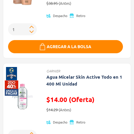
Precio reducido de
(Oferta)
$38.95
(Antes)
Despacho
Retiro
AGREGAR A LA BOLSA
GARNIER
Agua Micelar Skin Active Todo en 1
400 Ml Unidad
$14.00 (Oferta)
Precio reducido de
(Oferta)
$14.29
(Antes)
Despacho
Retiro