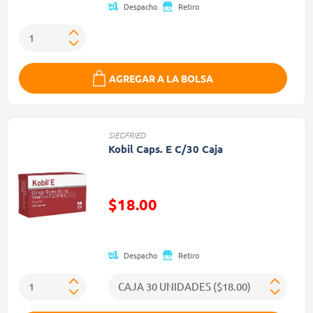
Despacho
Retiro
AGREGAR A LA BOLSA
SIEGFRIED
Kobil Caps. E C/30 Caja
Precio reducido de
$18.00
(Oferta)
Despacho
Retiro