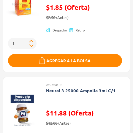
$1.85 (Oferta)
Precio reducido de
(Oferta)
$2.50
(Antes)
Despacho
Retiro
AGREGAR A LA BOLSA
NEURAL 3
Neural 3 25000 Ampolla 3ml C/1
$11.88 (Oferta)
Precio reducido de
(Oferta)
$12.00
(Antes)