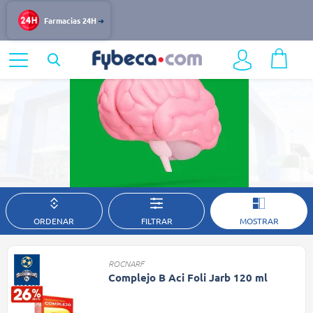
Memoria y Concentración
Farmacias 24H
Home
Bienestar
Memoria y Concentración
Productos para la Memoria y la Concentración encuentra toda nuestra
ORDENAR
FILTRAR
MOSTRAR
variedad aquí
ROCNARF
Complejo B Aci Foli Jarb 120 ml