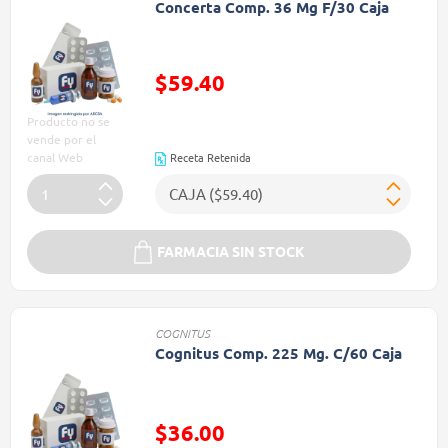
Concerta Comp. 36 Mg F/30 Caja
$59.40
Precio reducido de
Producto no se
vende por el
canal Web
Receta Retenida
FARMACIA SIN STOCK
COGNITUS
Cognitus Comp. 225 Mg. C/60 Caja
Precio reducido de
$36.00