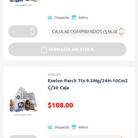
(Oferta)
Despacho
Retiro
FARMACIA SIN STOCK
EXELON
Exelon Parch Tts 9.5Mg/24H-10Cm2
C/30 Caja
Precio reducido de
$108.00
(Oferta)
Despacho
Retiro