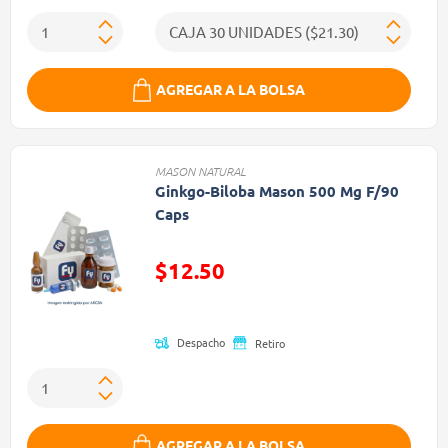
AGREGAR A LA BOLSA
MASON NATURAL
Ginkgo-Biloba Mason 500 Mg F/90
Caps
Precio reducido de
$12.50
(Oferta)
Despacho
Retiro
AGREGAR A LA BOLSA