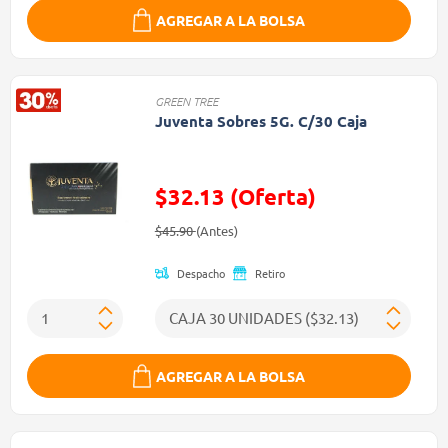
AGREGAR A LA BOLSA
GREEN TREE
Juventa Sobres 5G. C/30 Caja
$32.13 (Oferta)
Precio reducido de
(Oferta)
$45.90
(Antes)
Despacho
Retiro
AGREGAR A LA BOLSA