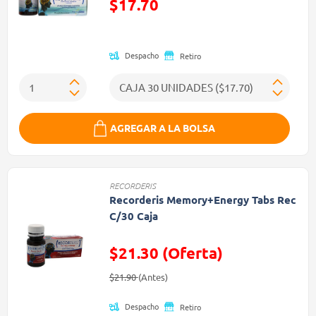
Precio reducido de
$17.70
(Oferta)
Despacho
Retiro
AGREGAR A LA BOLSA
RECORDERIS
Recorderis Memory+Energy Tabs Rec
C/30 Caja
$21.30 (Oferta)
Precio reducido de
(Oferta)
$21.90
(Antes)
Despacho
Retiro