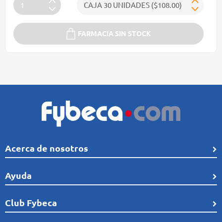
FARMACIA SIN STOCK
Acerca de nosotros
Quiénes Somos
Ayuda
Línea de tiempo
Preguntas frecuentes
Club Fybeca
Comunidad
Cobertura
Distribución