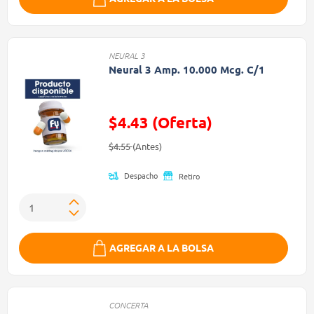
NEURAL 3
Neural 3 Amp. 10.000 Mcg. C/1
$4.43 (Oferta)
Precio reducido de
(Oferta)
$4.55
(Antes)
Despacho
Retiro
AGREGAR A LA BOLSA
CONCERTA