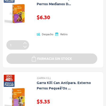
Perros Medianos D...
Precio reducido de
$6.30
(Oferta)
Despacho
Retiro
FARMACIA SIN STOCK
GARRA KILL
Garra Kill Can Antipara. Externo
Perros Pequeã‘Os ...
Precio reducido de
$5.35