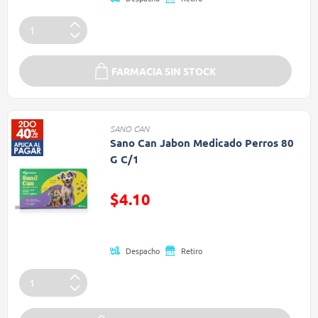
FARMACIA SIN STOCK
SANO CAN
Sano Can Jabon Medicado Perros 80
G C/1
Precio reducido de
$4.10
(Oferta)
Despacho
Retiro