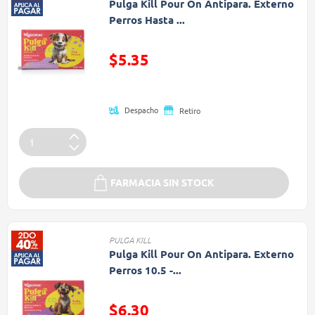
Pulga Kill Pour On Antipara. Externo
Perros Hasta ...
Precio reducido de
$5.35
(Oferta)
Despacho
Retiro
FARMACIA SIN STOCK
PULGA KILL
Pulga Kill Pour On Antipara. Externo
Perros 10.5 -...
Precio reducido de
$6.30