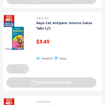
RAYO CAT
Rayo Cat Antipara. Interno Gatos
Tabs C/2
Precio reducido de
$3.45
(Oferta)
Despacho
Retiro
FARMACIA SIN STOCK
PULGA KILL