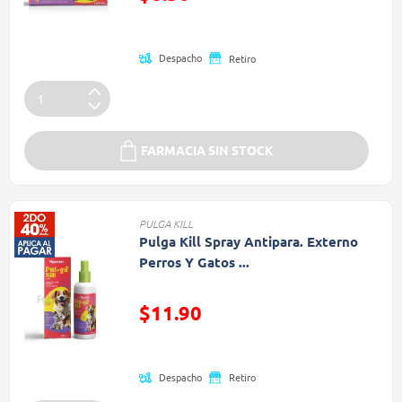
(Oferta)
Despacho
Retiro
FARMACIA SIN STOCK
PULGA KILL
Pulga Kill Spray Antipara. Externo
Perros Y Gatos ...
Precio reducido de
$11.90
(Oferta)
Despacho
Retiro