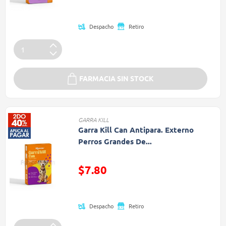
(Oferta)
Despacho
Retiro
FARMACIA SIN STOCK
GARRA KILL
Garra Kill Can Antipara. Externo
Perros Grandes De...
Precio reducido de
$7.80
(Oferta)
Despacho
Retiro