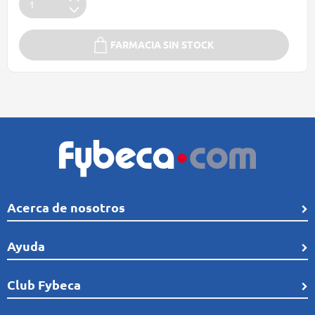
FARMACIA SIN STOCK
Acerca de nosotros
Quiénes Somos
Ayuda
Línea de tiempo
Preguntas frecuentes
Club Fybeca
Comunidad
Cobertura
Distribución