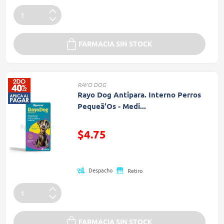
FARMACIA SIN STOCK
RAYO DOG
Rayo Dog Antipara. Interno Perros
Pequeã‘Os - Medi...
Precio reducido de
$4.75
(Oferta)
Despacho
Retiro
FARMACIA SIN STOCK