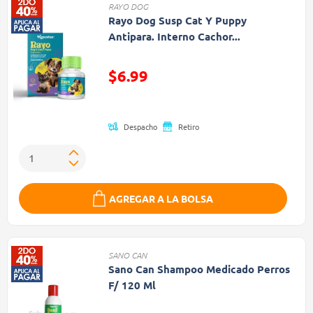
RAYO DOG
Rayo Dog Susp Cat Y Puppy
Antipara. Interno Cachor...
Precio reducido de
$6.99
(Oferta)
Despacho
Retiro
AGREGAR A LA BOLSA
SANO CAN
Sano Can Shampoo Medicado Perros
F/ 120 Ml