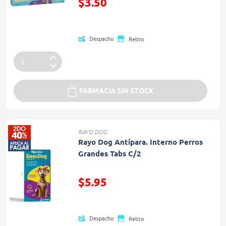
$3.50
(Oferta)
Despacho
Retiro
FARMACIA SIN STOCK
RAYO DOG
Rayo Dog Antipara. Interno Perros
Grandes Tabs C/2
Precio reducido de
$5.95
(Oferta)
Despacho
Retiro