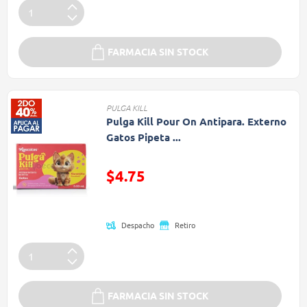
FARMACIA SIN STOCK
PULGA KILL
Pulga Kill Pour On Antipara. Externo
Gatos Pipeta ...
Precio reducido de
$4.75
(Oferta)
Despacho
Retiro
FARMACIA SIN STOCK