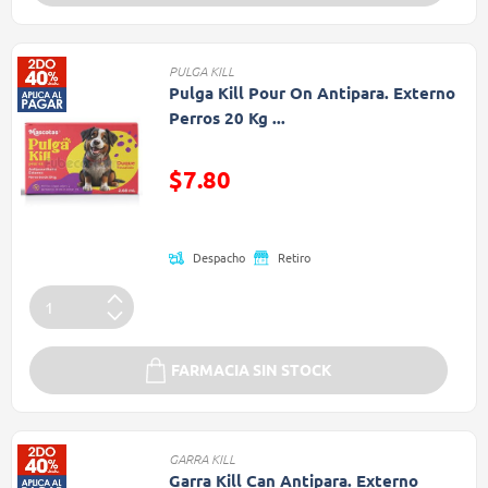
PULGA KILL
Pulga Kill Pour On Antipara. Externo
Perros 20 Kg ...
Precio reducido de
$7.80
(Oferta)
Despacho
Retiro
FARMACIA SIN STOCK
GARRA KILL
Garra Kill Can Antipara. Externo