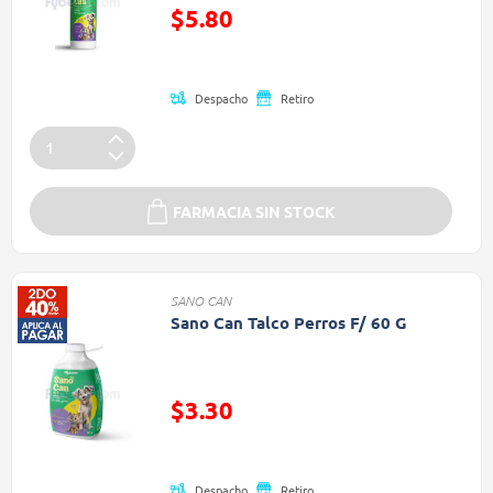
Precio reducido de
$5.80
(Oferta)
Despacho
Retiro
FARMACIA SIN STOCK
SANO CAN
Sano Can Talco Perros F/ 60 G
Precio reducido de
$3.30
(Oferta)
Despacho
Retiro