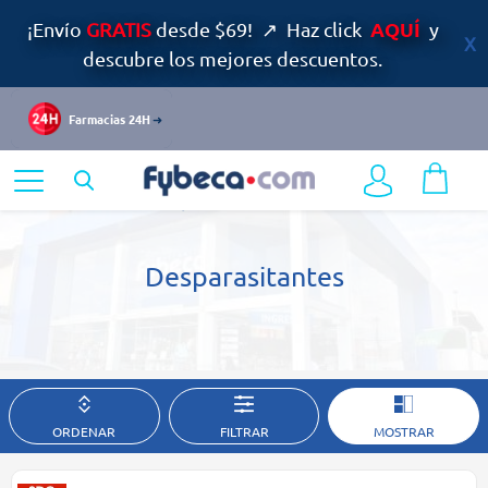
AQUÍ
¡Envío
GRATIS
desde $69! ↗ Haz click
y
descubre los mejores descuentos.
Farmacias 24H
Home
Mascotas
Desparasitantes
Desparasitantes
ORDENAR
FILTRAR
MOSTRAR