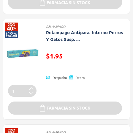
FARMACIA SIN STOCK
RELAMPAGO
Relampago Antipara. Interno Perros
Y Gatos Susp. ...
Precio reducido de
$1.95
(Oferta)
Despacho
Retiro
FARMACIA SIN STOCK
RELAMPAGO