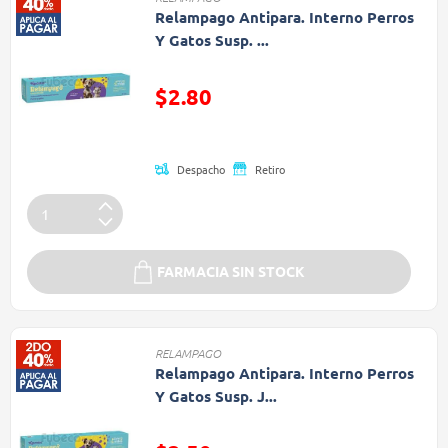
Relampago Antipara. Interno Perros
Y Gatos Susp. ...
Precio reducido de
$2.80
(Oferta)
Despacho
Retiro
FARMACIA SIN STOCK
RELAMPAGO
Relampago Antipara. Interno Perros
Y Gatos Susp. J...
Precio reducido de