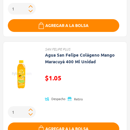
AGREGAR A LA BOLSA
SAN FELIPE PLUS
Agua San Felipe Colágeno Mango
Maracuyá 400 Ml Unidad
Precio reducido de
$1.05
(Oferta)
Despacho
Retiro
AGREGAR A LA BOLSA