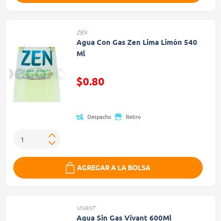
ZEN
Agua Con Gas Zen Lima Limón 540
Ml
Precio reducido de
$0.80
(Oferta)
Despacho
Retiro
AGREGAR A LA BOLSA
VIVANT
Agua Sin Gas Vivant 600Ml