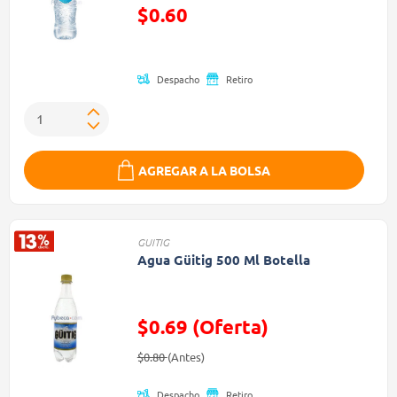
Precio reducido de
$0.60
(Oferta)
Despacho
Retiro
AGREGAR A LA BOLSA
GUITIG
Agua Güitig 500 Ml Botella
$0.69 (Oferta)
Precio reducido de
(Oferta)
$0.80
(Antes)
Despacho
Retiro