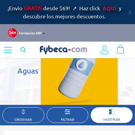
AQUÍ
¡Envío
GRATIS
desde $69! ↗ Haz click
y
descubre los mejores descuentos.
Farmacias 24H
Home
Alimentos y Bebidas
Aguas
Aguas
Refréscate con los productos que Fybeca tiene para ti
ORDENAR
FILTRAR
MOSTRAR