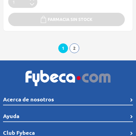
FARMACIA SIN STOCK
1
2
Acerca de nosotros
Quiénes Somos
Ayuda
Línea de tiempo
Preguntas frecuentes
Club Fybeca
Comunidad