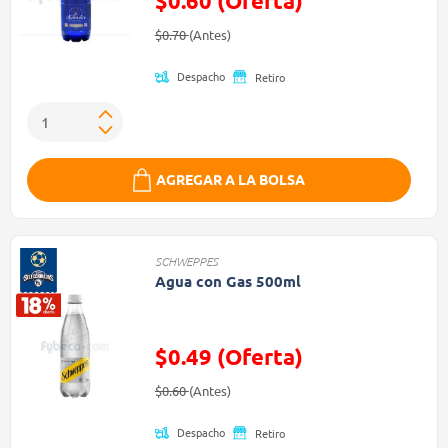
$0.60 (Oferta)
Precio reducido de
(Oferta)
$0.70
(Antes)
Despacho
Retiro
AGREGAR A LA BOLSA
SCHWEPPES
Agua con Gas 500ml
$0.49 (Oferta)
Precio reducido de
(Oferta)
$0.60
(Antes)
Despacho
Retiro