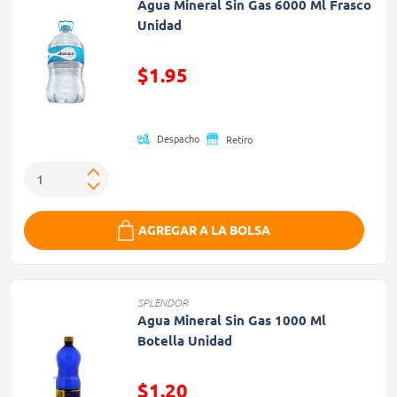
Agua Mineral Sin Gas 6000 Ml Frasco
Unidad
Precio reducido de
$1.95
(Oferta)
Despacho
Retiro
AGREGAR A LA BOLSA
SPLENDOR
Agua Mineral Sin Gas 1000 Ml
Botella Unidad
Precio reducido de
$1.20