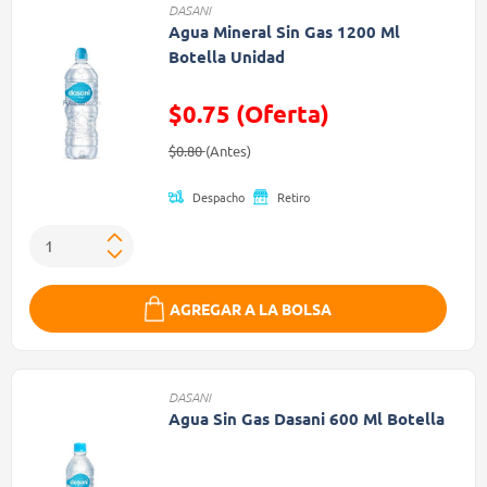
DASANI
Agua Mineral Sin Gas 1200 Ml
Botella Unidad
$0.75 (Oferta)
Precio reducido de
(Oferta)
$0.80
(Antes)
Despacho
Retiro
AGREGAR A LA BOLSA
DASANI
Agua Sin Gas Dasani 600 Ml Botella