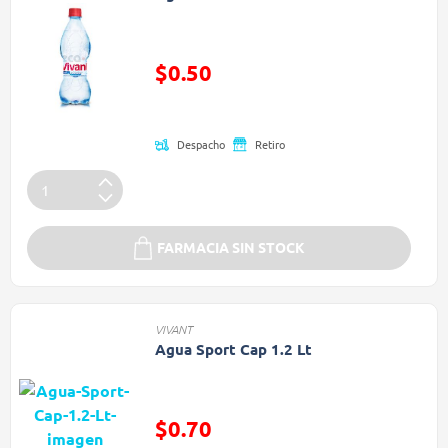
Precio reducido de
$0.50
(Oferta)
Despacho
Retiro
FARMACIA SIN STOCK
VIVANT
Agua Sport Cap 1.2 Lt
Precio reducido de
$0.70