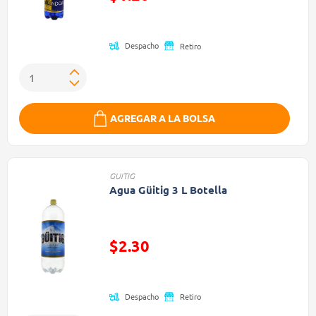
(Oferta)
Despacho
Retiro
AGREGAR A LA BOLSA
GUITIG
Agua Güitig 3 L Botella
Precio reducido de
$2.30
(Oferta)
Despacho
Retiro