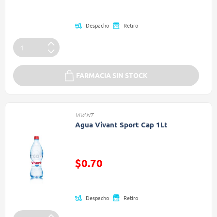
(Oferta)
Despacho
Retiro
FARMACIA SIN STOCK
VIVANT
Agua Vivant Sport Cap 1Lt
Precio reducido de
$0.70
(Oferta)
Despacho
Retiro