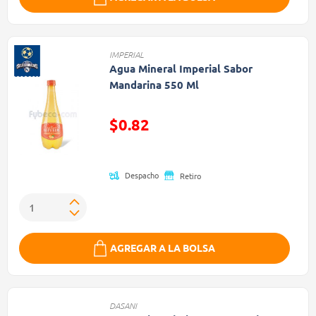
IMPERIAL
Agua Mineral Imperial Sabor
Mandarina 550 Ml
Precio reducido de
$0.82
(Oferta)
Despacho
Retiro
AGREGAR A LA BOLSA
DASANI