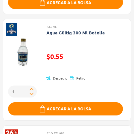
AGREGAR A LA BOLSA
GUITIG
Agua Güitig 300 Ml Botella
Precio reducido de
$0.55
(Oferta)
Despacho
Retiro
AGREGAR A LA BOLSA
SAN FELIPE