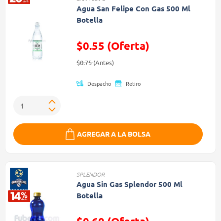
Agua San Felipe Con Gas 500 Ml
Botella
$0.55 (Oferta)
Precio reducido de
(Oferta)
$0.75
(Antes)
Despacho
Retiro
AGREGAR A LA BOLSA
SPLENDOR
Agua Sin Gas Splendor 500 Ml
Botella