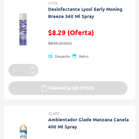
LYSOL
Desinfectante Lysol Early Moning
Breeze 360 Ml Spray
$8.29 (Oferta)
Precio reducido de
(Oferta)
$8.55
(Antes)
Despacho
Retiro
FARMACIA SIN STOCK
GLADE
Ambientador Glade Manzana Canela
400 Ml Spray