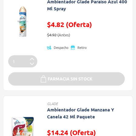
Ambientador Glade Paraíso Azul 400
Ml Spray
$4.82 (Oferta)
Precio reducido de
(Oferta)
$4.92
(Antes)
Despacho
Retiro
FARMACIA SIN STOCK
GLADE
Ambientador Glade Manzana Y
Canela 42 Ml Paquete
$14.24 (Oferta)