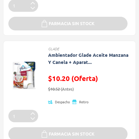
FARMACIA SIN STOCK
GLADE
Ambientador Glade Aceite Manzana
Y Canela + Aparat...
$10.20 (Oferta)
Precio reducido de
(Oferta)
$10.52
(Antes)
Despacho
Retiro
FARMACIA SIN STOCK