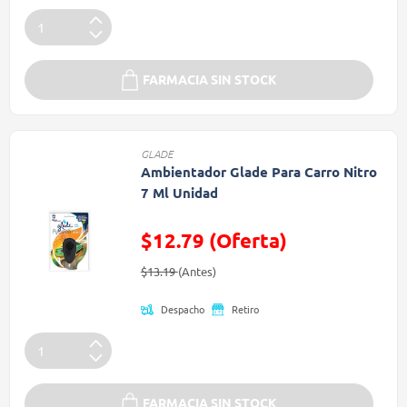
FARMACIA SIN STOCK
GLADE
Ambientador Glade Para Carro Nitro
7 Ml Unidad
$12.79 (Oferta)
Precio reducido de
(Oferta)
$13.19
(Antes)
Despacho
Retiro
FARMACIA SIN STOCK