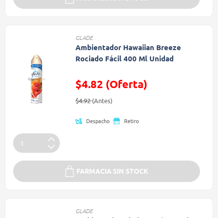
GLADE
Ambientador Hawaiian Breeze
Rociado Fácil 400 Ml Unidad
$4.82 (Oferta)
Precio reducido de
(Oferta)
$4.92
(Antes)
Despacho
Retiro
FARMACIA SIN STOCK
GLADE