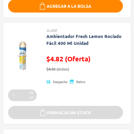
AGREGAR A LA BOLSA
GLADE
Ambientador Fresh Lemon Rociado
Fácil 400 Ml Unidad
$4.82 (Oferta)
Precio reducido de
(Oferta)
$4.92
(Antes)
Despacho
Retiro
FARMACIA SIN STOCK