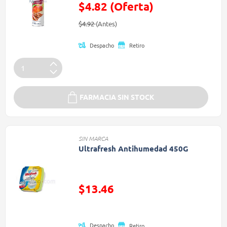
$4.82 (Oferta)
Precio reducido de
(Oferta)
$4.92
(Antes)
Despacho
Retiro
FARMACIA SIN STOCK
SIN MARCA
Ultrafresh Antihumedad 450G
Precio reducido de
$13.46
(Oferta)
Despacho
Retiro