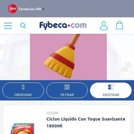
Limpieza de Hogar
Farmacias 24H
Home
Bazar y Hogar
Limpieza de Hogar
ORDENAR
Descubre todo lo que Fybeca tiene para ti
FILTRAR
MOSTRAR
CICLON
Ciclon Liquido Con Toque Suavizante
1800Ml