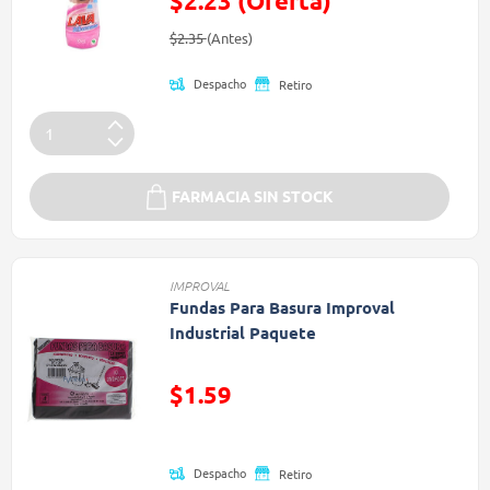
$2.23 (Oferta)
Precio reducido de
(Oferta)
$2.35
(Antes)
Despacho
Retiro
FARMACIA SIN STOCK
IMPROVAL
Fundas Para Basura Improval
Industrial Paquete
Precio reducido de
$1.59
(Oferta)
Despacho
Retiro