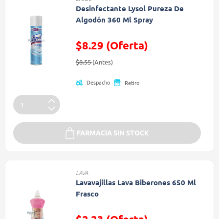
Desinfectante Lysol Pureza De
Algodón 360 Ml Spray
$8.29 (Oferta)
Precio reducido de
(Oferta)
$8.55
(Antes)
Despacho
Retiro
FARMACIA SIN STOCK
LAVA
Lavavajillas Lava Biberones 650 Ml
Frasco