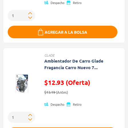
Despacho
Retiro
AGREGAR A LA BOLSA
GLADE
Ambientador De Carro Glade
Fragancia Carro Nuevo 7...
$12.93 (Oferta)
Precio reducido de
(Oferta)
$13.19
(Antes)
Despacho
Retiro