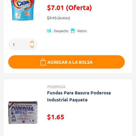
$7.01 (Oferta)
Precio reducido de
(Oferta)
$7.15
(Antes)
Despacho
Retiro
AGREGAR A LA BOLSA
PODEROSA
Fundas Para Basura Poderosa
Industrial Paquete
Precio reducido de
$1.65
(Oferta)