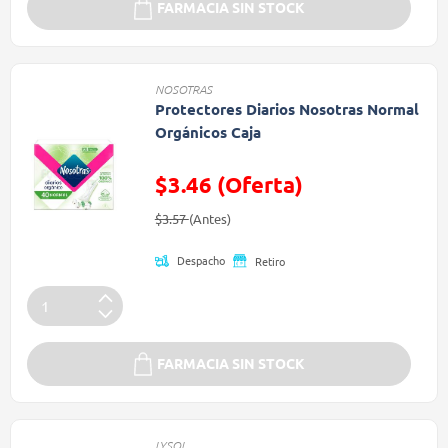
FARMACIA SIN STOCK
NOSOTRAS
Protectores Diarios Nosotras Normal
Orgánicos Caja
$3.46 (Oferta)
Precio reducido de
(Oferta)
$3.57
(Antes)
Despacho
Retiro
FARMACIA SIN STOCK
LYSOL