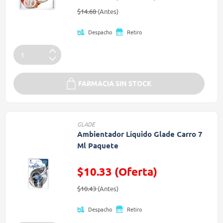
Precio reducido de
(Oferta)
$14.68
(Antes)
Despacho
Retiro
FARMACIA SIN STOCK
GLADE
Ambientador Líquido Glade Carro 7
Ml Paquete
$10.33 (Oferta)
Precio reducido de
(Oferta)
$10.43
(Antes)
Despacho
Retiro