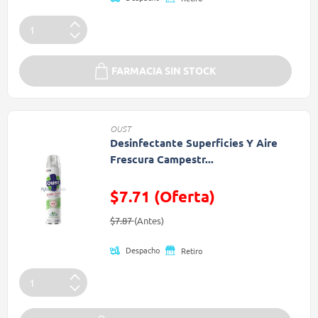
FARMACIA SIN STOCK
OUST
Desinfectante Superficies Y Aire
Frescura Campestr...
$7.71 (Oferta)
Precio reducido de
(Oferta)
$7.87
(Antes)
Despacho
Retiro