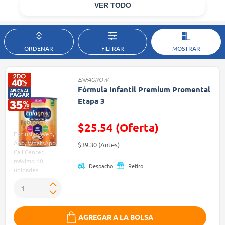
VER TODO
ORDENAR
FILTRAR
MOSTRAR
ENFAGROW
Fórmula Infantil Premium Promental
Etapa 3
$25.54 (Oferta)
Exclusivo Web,
Precio reducido de
(Oferta)
App, WhatsApp,
$39.30
(Antes)
Call Center,
máximo 10
Despacho
Retiro
unidades
AGREGAR A LA BOLSA