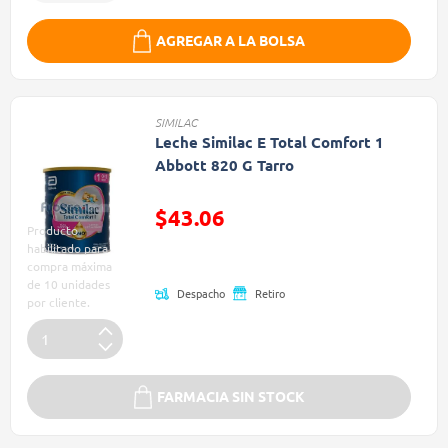
AGREGAR A LA BOLSA
SIMILAC
Leche Similac E Total Comfort 1
Abbott 820 G Tarro
$43.06
Producto
Precio reducido de
habilitado para
compra máxima
de 10 unidades
Despacho
Retiro
por cliente.
FARMACIA SIN STOCK