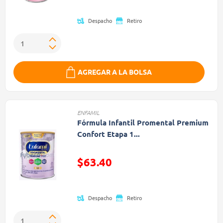
Despacho
Retiro
AGREGAR A LA BOLSA
ENFAMIL
Fórmula Infantil Promental Premium
Confort Etapa 1...
Precio reducido de
$63.40
(Oferta)
Despacho
Retiro