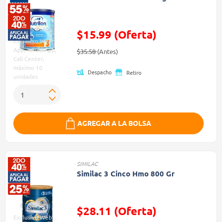
$15.99 (Oferta)
Exclusivo Web,
Precio reducido de
(Oferta)
App, WhatsApp,
$35.58
(Antes)
Call Center,
máximo 10
Despacho
Retiro
unidades
AGREGAR A LA BOLSA
SIMILAC
Similac 3 Cinco Hmo 800 Gr
$28.11 (Oferta)
Exclusivo Web,