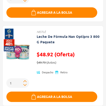
AGREGAR A LA BOLSA
NESTLÉ
Leche De Fórmula Nan Optipro 3 800
G Paquete
$48.92 (Oferta)
Precio reducido de
(Oferta)
$49.70
(Antes)
Despacho
Retiro
AGREGAR A LA BOLSA