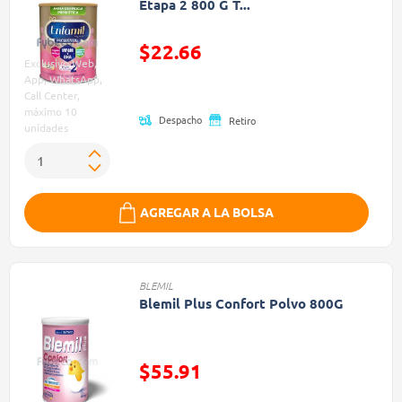
Etapa 2 800 G T...
$22.66
Exclusivo Web,
Precio reducido de
App, WhatsApp,
Call Center,
máximo 10
Despacho
Retiro
unidades
AGREGAR A LA BOLSA
BLEMIL
Blemil Plus Confort Polvo 800G
$55.91
Precio reducido de