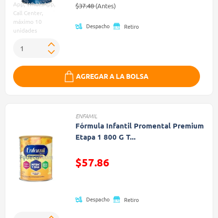
Precio reducido de
(Oferta)
App, WhatsApp,
$37.48
(Antes)
Call Center,
máximo 10
Despacho
Retiro
unidades
AGREGAR A LA BOLSA
ENFAMIL
Fórmula Infantil Promental Premium
Etapa 1 800 G T...
$57.86
Precio reducido de
Despacho
Retiro