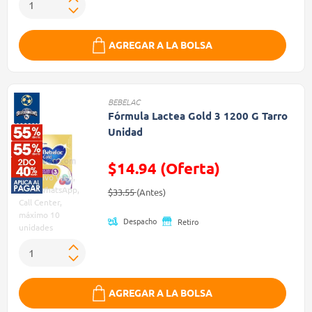
AGREGAR A LA BOLSA
BEBELAC
Fórmula Lactea Gold 3 1200 G Tarro
Unidad
$14.94 (Oferta)
Exclusivo Web,
Precio reducido de
(Oferta)
App, WhatsApp,
$33.55
(Antes)
Call Center,
máximo 10
Despacho
Retiro
unidades
AGREGAR A LA BOLSA