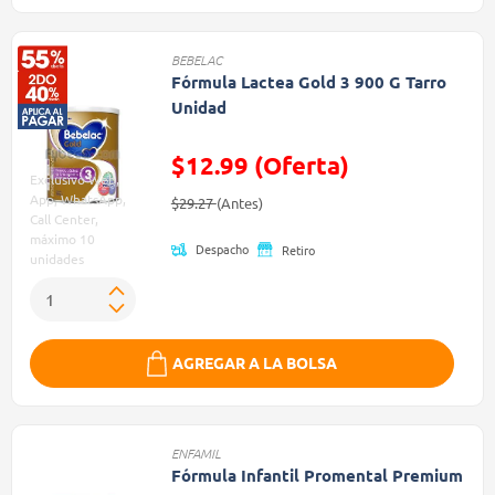
BEBELAC
Fórmula Lactea Gold 3 900 G Tarro
Unidad
$12.99 (Oferta)
Exclusivo Web,
Precio reducido de
(Oferta)
App, WhatsApp,
$29.27
(Antes)
Call Center,
máximo 10
Despacho
Retiro
unidades
AGREGAR A LA BOLSA
ENFAMIL
Fórmula Infantil Promental Premium