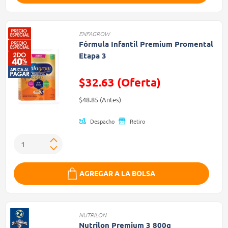
ENFAGROW
Fórmula Infantil Premium Promental
Etapa 3
$32.63 (Oferta)
Precio reducido de
(Oferta)
$48.85
(Antes)
Despacho
Retiro
AGREGAR A LA BOLSA
NUTRILON
Nutrilon Premium 3 800g