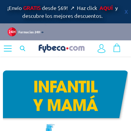
AQUÍ
¡Envío
GRATIS
desde $69! ↗ Haz click
y
descubre los mejores descuentos.
Farmacias 24H
Home
Destacados
Infantil y Mamá
Fórmulas Infantiles