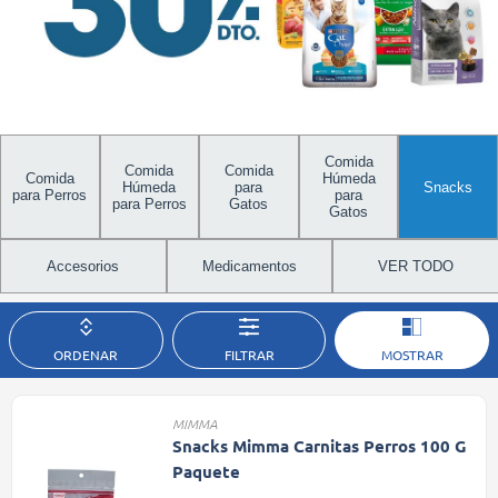
Comida
Comida
Comida
Comida
Húmeda
Húmeda
para
Snacks
para Perros
para
para Perros
Gatos
Gatos
Accesorios
Medicamentos
VER TODO
ORDENAR
FILTRAR
MOSTRAR
MIMMA
Snacks Mimma Carnitas Perros 100 G
Paquete