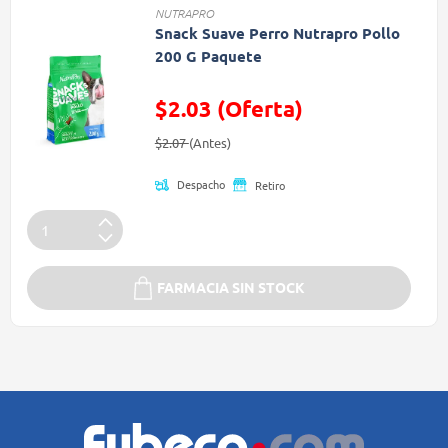
NUTRAPRO
Snack Suave Perro Nutrapro Pollo
200 G Paquete
$2.03 (Oferta)
Precio reducido de
(Oferta)
$2.07
(Antes)
Despacho
Retiro
FARMACIA SIN STOCK