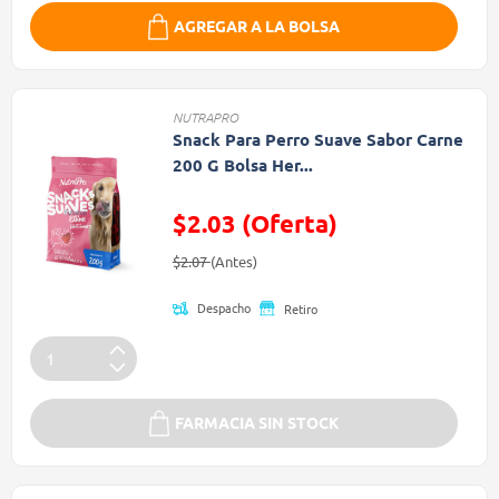
AGREGAR A LA BOLSA
NUTRAPRO
Snack Para Perro Suave Sabor Carne
200 G Bolsa Her...
$2.03 (Oferta)
Precio reducido de
(Oferta)
$2.07
(Antes)
Despacho
Retiro
FARMACIA SIN STOCK