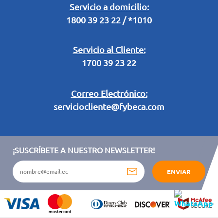
Legal Campaña Produbanco
Servicio a domicilio:
1800 39 23 22 / *1010
Términos y condiciones sorteo partido de fútbol "Tu ídolo"
Servicio al Cliente:
1700 39 23 22
Correo Electrónico:
serviciocliente@fybeca.com
¡SUSCRÍBETE A NUESTRO NEWSLETTER!
ENVIAR