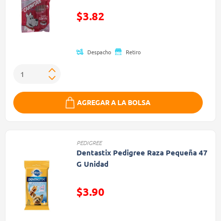
Precio reducido de
$3.82
(Oferta)
Despacho
Retiro
AGREGAR A LA BOLSA
PEDIGREE
Dentastix Pedigree Raza Pequeña 47
G Unidad
Precio reducido de
$3.90
(Oferta)