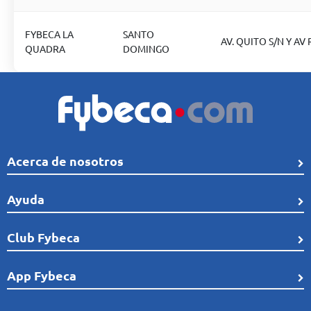
FYBECA LA
SANTO
AV. QUITO S/N Y AV 
QUADRA
DOMINGO
Acerca de nosotros
Quiénes Somos
Ayuda
Línea de tiempo
Preguntas frecuentes
Club Fybeca
Comunidad
Cobertura
Distribución
¿Qué es el Club Fybeca?
App Fybeca
Términos de uso
Reconocimientos
Afíliate sin costo a Club Fybeca
Recomendaciones de seguridad
Trabaja con nosotros
Encuéntrala en: