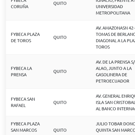
FYBECA
IGNACIO, FRENTE A 
QUITO
CORUÑA
UNIVERSIDAD
METROPOLITANA
AV. AMAZONASN 42-
FYBECA PLAZA
TOMAS DE BERLANG
QUITO
DE TOROS
DIAGONAL A LA PLA
TOROS
AV. DE LA PRENSA S/
FYBECA LA
ALAO, JUNTO A LA
QUITO
PRENSA
GASOLINERA DE
PETROECUADOR
AV. GENERAL ENRIQ
FYBECA SAN
QUITO
ISLA SAN CRISTOBA
RAFAEL
AL BANCO INTERNA
FYBECA PLAZA
JULIO TOBAR DON
SAN MARCOS
QUITO
QUINTA SAN MARCO