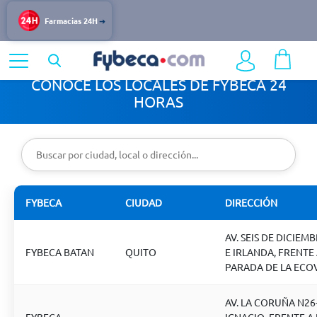
Farmacias 24H
CONOCE LOS LOCALES DE FYBECA 24
HORAS
FYBECA
CIUDAD
DIRECCIÓN
AV. SEIS DE DICIEMB
FYBECA BATAN
QUITO
E IRLANDA, FRENTE 
PARADA DE LA ECOV
AV. LA CORUÑA N26