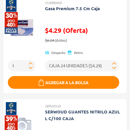
CUREBAND
Gasa Premium 7.5 Cm Caja
$4.29 (Oferta)
Precio reducido de
(Oferta)
$6.24
(Antes)
Despacho
Retiro
AGREGAR A LA BOLSA
SERWOUD
SERWOUD GUANTES NITRILO AZUL
L C/100 CAJA