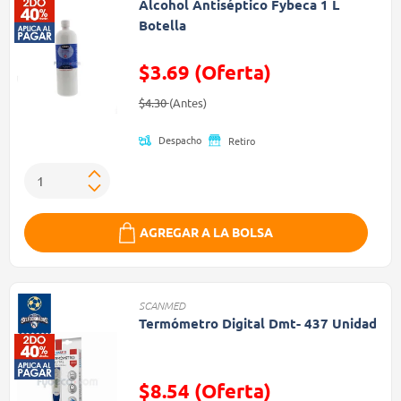
Alcohol Antiséptico Fybeca 1 L
Botella
$3.69 (Oferta)
Precio reducido de
(Oferta)
$4.30
(Antes)
Despacho
Retiro
AGREGAR A LA BOLSA
SCANMED
Termómetro Digital Dmt- 437 Unidad
$8.54 (Oferta)