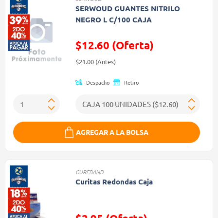
SERWOUD GUANTES NITRILO
NEGRO L C/100 CAJA
$12.60 (Oferta)
Precio reducido de
(Oferta)
$21.00
(Antes)
Despacho
Retiro
AGREGAR A LA BOLSA
CUREBAND
Curitas Redondas Caja