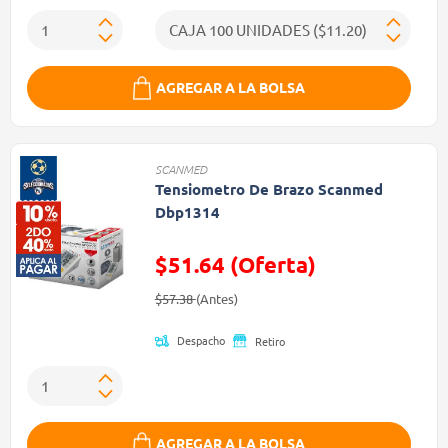
AGREGAR A LA BOLSA
SCANMED
Tensiometro De Brazo Scanmed
Dbp1314
$51.64 (Oferta)
Precio reducido de
(Oferta)
$57.38
(Antes)
Despacho
Retiro
AGREGAR A LA BOLSA