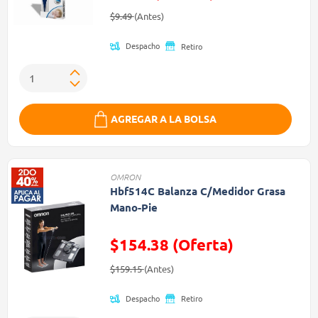
Precio reducido de
(Oferta)
$9.49
(Antes)
Despacho
Retiro
AGREGAR A LA BOLSA
OMRON
Hbf514C Balanza C/Medidor Grasa
Mano-Pie
$154.38 (Oferta)
Precio reducido de
(Oferta)
$159.15
(Antes)
Despacho
Retiro