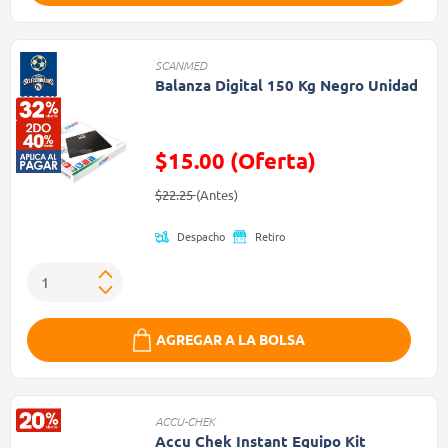
SCANMED
Balanza Digital 150 Kg Negro Unidad
$15.00 (Oferta)
Precio reducido de
(Oferta)
$22.25
(Antes)
Despacho
Retiro
AGREGAR A LA BOLSA
ACCU-CHEK
Accu Chek Instant Equipo Kit