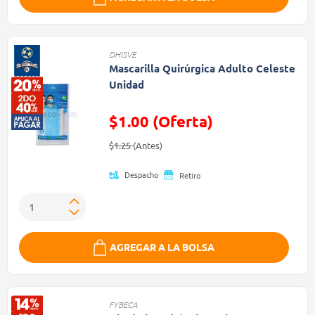
DHISVE
Mascarilla Quirúrgica Adulto Celeste
Unidad
$1.00 (Oferta)
Precio reducido de
(Oferta)
$1.25
(Antes)
Despacho
Retiro
AGREGAR A LA BOLSA
FYBECA