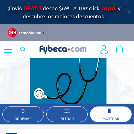
AQUÍ
¡Envío
GRATIS
desde $69! ↗ Haz click
y
descubre los mejores descuentos.
Accesorios Médicos
Farmacias 24H
Home
Medicinas
Accesorios Médicos
En Fybeca encontrarás medicamentos y todos los accesorios médicos
ORDENAR
FILTRAR
MOSTRAR
que necesites