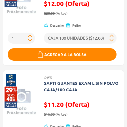
$12.00 (Oferta)
Precio reducido de
(Oferta)
$20.00
(Antes)
Despacho
Retiro
AGREGAR A LA BOLSA
SAFTI
SAFTI GUANTES EXAM L SIN POLVO
CAJA/100 CAJA
$11.20 (Oferta)
Precio reducido de
(Oferta)
$16.00
(Antes)
Despacho
Retiro