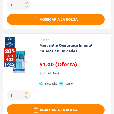
AGREGAR A LA BOLSA
DHISVE
Mascarilla Quirúrgica Infantil
Celeste 10 Unidades
$1.00 (Oferta)
Precio reducido de
(Oferta)
$1.25
(Antes)
Despacho
Retiro
AGREGAR A LA BOLSA