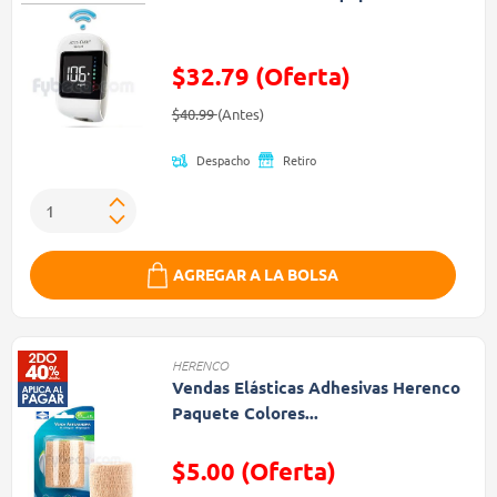
$32.79 (Oferta)
Precio reducido de
(Oferta)
$40.99
(Antes)
Despacho
Retiro
AGREGAR A LA BOLSA
HERENCO
Vendas Elásticas Adhesivas Herenco
Paquete Colores...
$5.00 (Oferta)