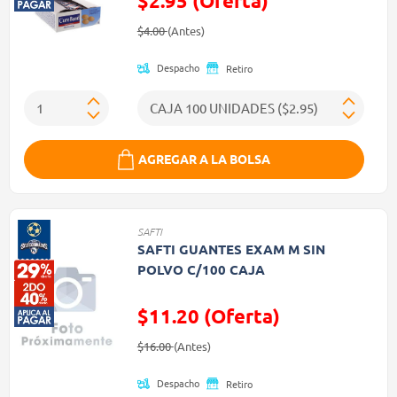
$2.95 (Oferta)
Precio reducido de
(Oferta)
$4.00
(Antes)
Despacho
Retiro
AGREGAR A LA BOLSA
SAFTI
SAFTI GUANTES EXAM M SIN
POLVO C/100 CAJA
$11.20 (Oferta)
Precio reducido de
(Oferta)
$16.00
(Antes)
Despacho
Retiro