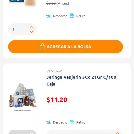
Precio reducido de
(Oferta)
$5.37
(Antes)
Despacho
Retiro
AGREGAR A LA BOLSA
VANJERIN
Jeringa Vanjerin 5Cc 21Gr C/100
Caja
$11.20
Precio reducido de
Despacho
Retiro