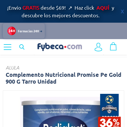
AQUÍ
¡Envío
GRATIS
desde $69! ↗ Haz click
y
descubre los mejores descuentos.
Farmacias 24H
Home
Infantil y Maternidad
Alimentación Infantil
Complemento
ALULA
Complemento Nutricional Promise Pe Gold
900 G Tarro Unidad