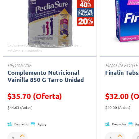
Exclusivo Web, App, WhatsApp, Call Center,
máximo 10 unidades
PEDIASURE
FINALÍN FORTE
Complemento Nutricional
Finalin Tabs
Vainilla 850 G Tarro Unidad
$35.70 (Oferta)
$32.00 (O
Precio reducido de
(Oferta)
Precio reducid
(Ofe
$44.63
(Antes)
$40.00
(Antes)
Despacho
Despacho
Retiro
Re