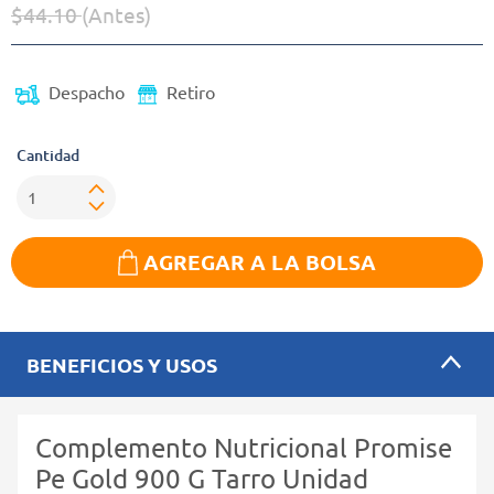
$44.10
(Antes)
Precio reducido de
(Oferta)
Despacho
Retiro
Cantidad
AGREGAR A LA BOLSA
BENEFICIOS Y USOS
Complemento Nutricional Promise
Pe Gold 900 G Tarro Unidad