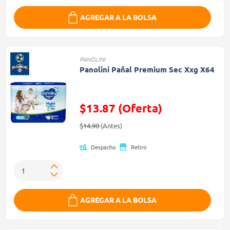
AGREGAR A LA BOLSA
PANOLINI
Panolini Pañal Premium Sec Xxg X64
$13.87 (Oferta)
Precio reducido de
(Oferta)
$14.90
(Antes)
Despacho
Retiro
AGREGAR A LA BOLSA