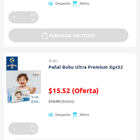
Despacho
Retiro
FARMACIA SIN STOCK
BUBU
Pañal Bubu Ultra Premium Xgx32
$15.52 (Oferta)
Precio reducido de
(Oferta)
$16.00
(Antes)
Despacho
Retiro