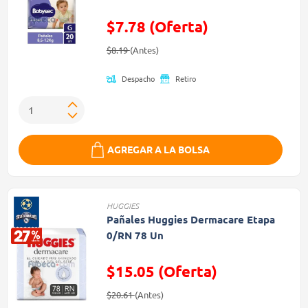
$7.78 (Oferta)
Precio reducido de
(Oferta)
$8.19
(Antes)
Despacho
Retiro
AGREGAR A LA BOLSA
HUGGIES
Pañales Huggies Dermacare Etapa
0/RN 78 Un
$15.05 (Oferta)
Precio reducido de
(Oferta)
$20.61
(Antes)