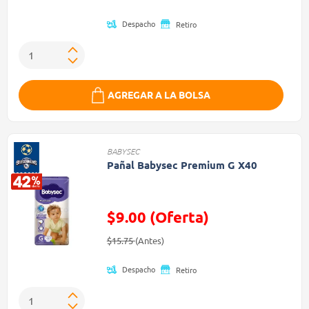
Despacho
Retiro
AGREGAR A LA BOLSA
BABYSEC
Pañal Babysec Premium G X40
$9.00 (Oferta)
Precio reducido de
(Oferta)
$15.75
(Antes)
Despacho
Retiro