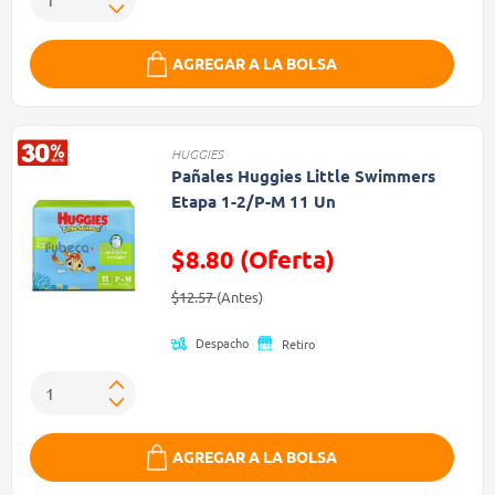
AGREGAR A LA BOLSA
HUGGIES
Pañales Huggies Little Swimmers
Etapa 1-2/P-M 11 Un
$8.80 (Oferta)
Precio reducido de
(Oferta)
$12.57
(Antes)
Despacho
Retiro
AGREGAR A LA BOLSA