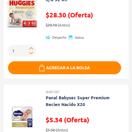
$28.30 (Oferta)
Precio reducido de
(Oferta)
$29.18
(Antes)
Despacho
Retiro
AGREGAR A LA BOLSA
BABYSEC
Panal Babysec Super Premium
Recien Nacido X20
$5.34 (Oferta)
Precio reducido de
(Oferta)
$5.50
(Antes)