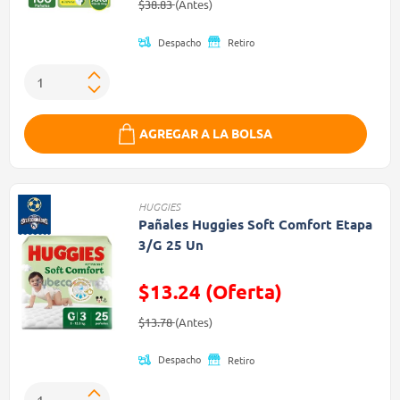
Precio reducido de
(Oferta)
$38.83
(Antes)
Despacho
Retiro
AGREGAR A LA BOLSA
HUGGIES
Pañales Huggies Soft Comfort Etapa
3/G 25 Un
$13.24 (Oferta)
Precio reducido de
(Oferta)
$13.78
(Antes)
Despacho
Retiro