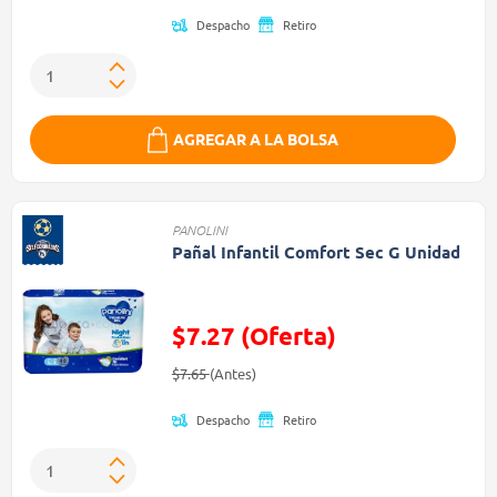
Despacho
Retiro
AGREGAR A LA BOLSA
PANOLINI
Pañal Infantil Comfort Sec G Unidad
$7.27 (Oferta)
Precio reducido de
(Oferta)
$7.65
(Antes)
Despacho
Retiro