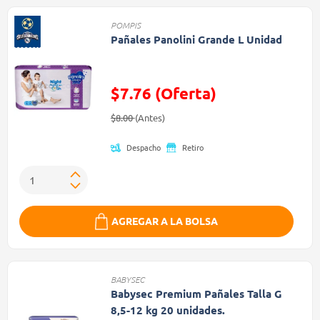
POMPIS
Pañales Panolini Grande L Unidad
$7.76 (Oferta)
Precio reducido de
(Oferta)
$8.00
(Antes)
Despacho
Retiro
AGREGAR A LA BOLSA
BABYSEC
Babysec Premium Pañales Talla G
8,5-12 kg 20 unidades.