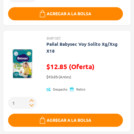
AGREGAR A LA BOLSA
BABYSEC
Pañal Babysec Voy Solito Xg/Xxg
X18
$12.85 (Oferta)
Precio reducido de
(Oferta)
$13.25
(Antes)
Despacho
Retiro
AGREGAR A LA BOLSA