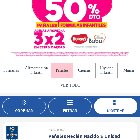
Alimentación
Higiene
Fórmulas
Pañales
Cremas
Mamá
Infantil
Infantil
VER TODO
ORDENAR
FILTRAR
MOSTRAR
PANOLINI
Pañales Recién Nacido S Unidad