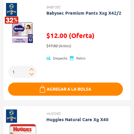
BABYSEC
Babysec Premium Pants Xxg X42/2
$12.00 (Oferta)
Precio reducido de
(Oferta)
$17.82
(Antes)
Despacho
Retiro
AGREGAR A LA BOLSA
HUGGIES
Huggies Natural Care Xg X40