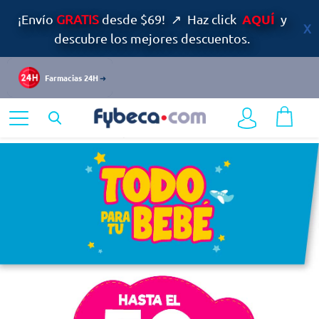
AQUÍ
¡Envío
GRATIS
desde $69! ↗ Haz click
y
descubre los mejores descuentos.
Farmacias 24H
Home
Ofertas
Días Especiales Bebé
Pañales