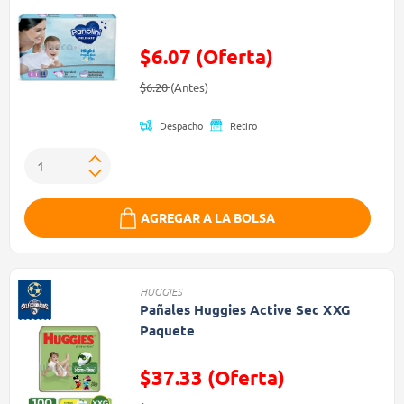
$6.07 (Oferta)
Precio reducido de
(Oferta)
$6.20
(Antes)
Despacho
Retiro
AGREGAR A LA BOLSA
HUGGIES
Pañales Huggies Active Sec XXG
Paquete
$37.33 (Oferta)