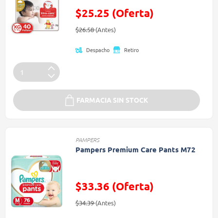
$25.25 (Oferta)
Precio reducido de
(Oferta)
$26.58
(Antes)
Despacho
Retiro
FARMACIA SIN STOCK
PAMPERS
Pampers Premium Care Pants M72
$33.36 (Oferta)
Precio reducido de
(Oferta)
$34.39
(Antes)