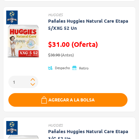
HUGGIES
Pañales Huggies Natural Care Etapa
5/XXG 52 Un
$31.00 (Oferta)
Precio reducido de
(Oferta)
$38.98
(Antes)
Despacho
Retiro
AGREGAR A LA BOLSA
HUGGIES
Pañales Huggies Natural Care Etapa
3/G 52 Un