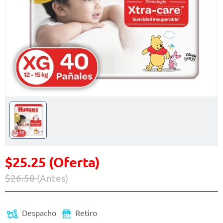
$25.25 (Oferta)
$26.58
(Antes)
Precio reducido de
(Oferta)
Despacho
Retiro