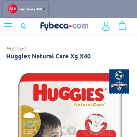
Farmacias 24H
Home
Infantil y Maternidad
Pañales y Pañitos
Huggies
HUGGIES
Huggies Natural Care Xg X40