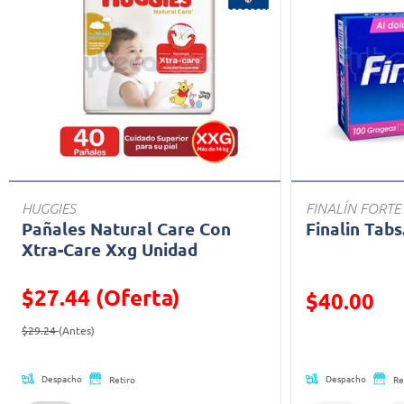
HUGGIES
FINALÍN FORTE
Pañales Natural Care Con
Finalin Tabs
Xtra-Care Xxg Unidad
$27.44 (Oferta)
Precio reducid
$40.00
Precio reducido de
(Oferta)
(Oferta)
$29.24
(Antes)
Despacho
Despacho
Retiro
Re