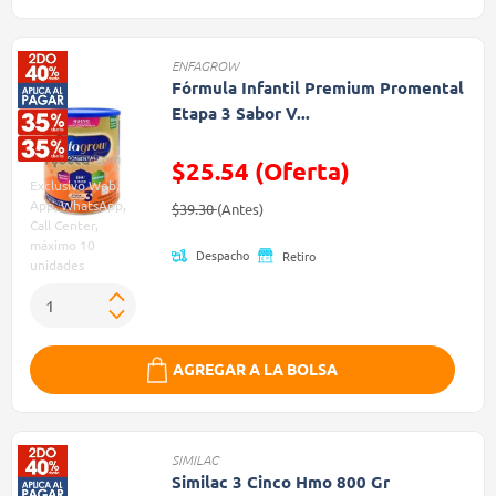
ENFAGROW
Fórmula Infantil Premium Promental
Etapa 3 Sabor V...
$25.54 (Oferta)
Exclusivo Web,
Precio reducido de
(Oferta)
App, WhatsApp,
$39.30
(Antes)
Call Center,
máximo 10
Despacho
Retiro
unidades
AGREGAR A LA BOLSA
SIMILAC
Similac 3 Cinco Hmo 800 Gr