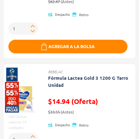
Precio reducido de
(Oferta)
$62.47
(Antes)
Despacho
Retiro
AGREGAR A LA BOLSA
BEBELAC
Fórmula Lactea Gold 3 1200 G Tarro
Unidad
$14.94 (Oferta)
Exclusivo Web,
Precio reducido de
(Oferta)
App, WhatsApp,
$33.55
(Antes)
Call Center,
máximo 10
Despacho
Retiro
unidades