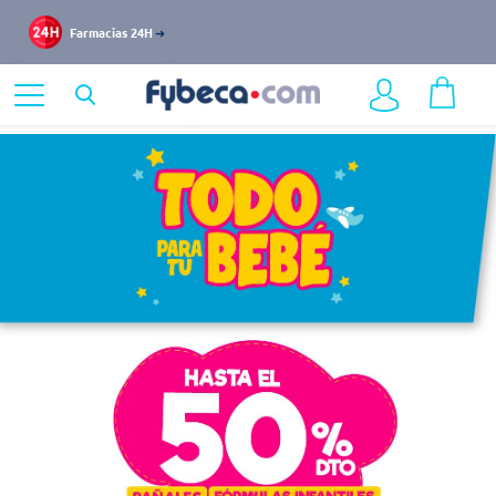
Farmacias 24H
Home
Ofertas
Días Especiales Bebé
Fórmulas