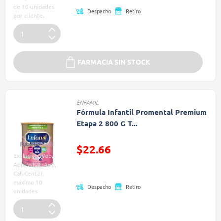
de 10 unidades
Despacho
Retiro
por cliente.
FARMACIA SIN STOCK
ENFAMIL
Fórmula Infantil Promental Premium
Etapa 2 800 G T...
$22.66
Exclusivo Web,
Precio reducido de
App, WhatsApp,
Call Center,
máximo 10
Despacho
Retiro
unidades