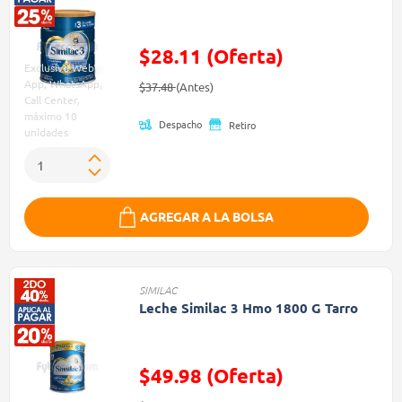
$28.11 (Oferta)
Exclusivo Web,
Precio reducido de
(Oferta)
App, WhatsApp,
$37.48
(Antes)
Call Center,
máximo 10
Despacho
Retiro
unidades
AGREGAR A LA BOLSA
SIMILAC
Leche Similac 3 Hmo 1800 G Tarro
$49.98 (Oferta)