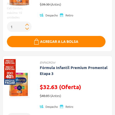
Precio reducido de
(Oferta)
App, WhatsApp,
$39.30
(Antes)
Call Center,
máximo 10
Despacho
Retiro
unidades
AGREGAR A LA BOLSA
ENFAGROW
Fórmula Infantil Premium Promental
Etapa 3
$32.63 (Oferta)
Precio reducido de
(Oferta)
$48.85
(Antes)
Despacho
Retiro