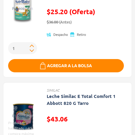
$25.20 (Oferta)
Precio reducido de
(Oferta)
$36.00
(Antes)
Despacho
Retiro
AGREGAR A LA BOLSA
SIMILAC
Leche Similac E Total Comfort 1
Abbott 820 G Tarro
$43.06
Producto
Precio reducido de
habilitado para
compra máxima