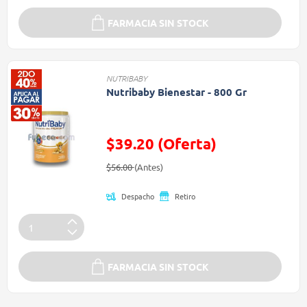
FARMACIA SIN STOCK
NUTRIBABY
Nutribaby Bienestar - 800 Gr
$39.20 (Oferta)
Precio reducido de
(Oferta)
$56.00
(Antes)
Despacho
Retiro
FARMACIA SIN STOCK