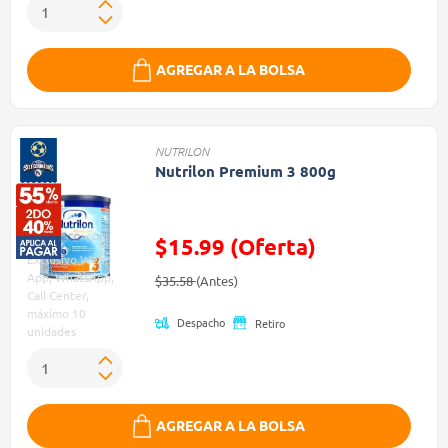
AGREGAR A LA BOLSA
NUTRILON
Nutrilon Premium 3 800g
$15.99 (Oferta)
Exclusivo Web,
Precio reducido de
(Oferta)
App, WhatsApp,
$35.58
(Antes)
Call Center,
máximo 10
Despacho
Retiro
unidades
AGREGAR A LA BOLSA