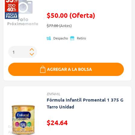
$50.00 (Oferta)
Precio reducido de
(Oferta)
$77.00
(Antes)
Despacho
Retiro
AGREGAR A LA BOLSA
ENFAMIL
Fórmula Infantil Promental 1 375 G
Tarro Unidad
$24.64
Exclusivo Web,
Precio reducido de
App, WhatsApp,