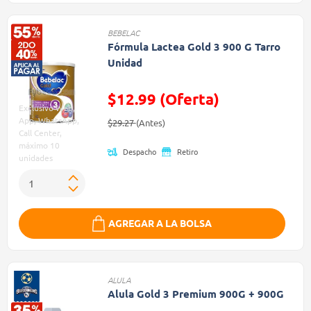
BEBELAC
Fórmula Lactea Gold 3 900 G Tarro
Unidad
$12.99 (Oferta)
Exclusivo Web,
Precio reducido de
(Oferta)
App, WhatsApp,
$29.27
(Antes)
Call Center,
máximo 10
Despacho
Retiro
unidades
AGREGAR A LA BOLSA
ALULA
Alula Gold 3 Premium 900G + 900G