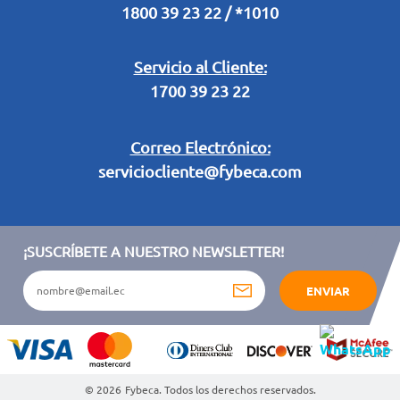
1800 39 23 22 / *1010
Términos y condiciones sorteo partido de fútbol "Tu ídolo"
Servicio al Cliente:
1700 39 23 22
Correo Electrónico:
serviciocliente@fybeca.com
¡SUSCRÍBETE A NUESTRO NEWSLETTER!
ENVIAR
© 2026
Fybeca. Todos los derechos reservados.