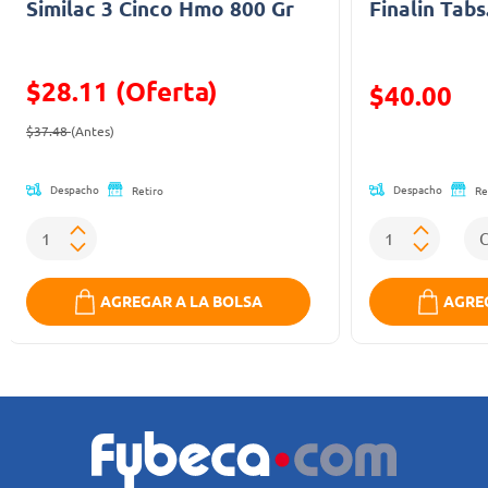
Similac 3 Cinco Hmo 800 Gr
Finalin Tabs
$28.11 (Oferta)
Precio reducid
$40.00
Precio reducido de
(Oferta)
(Oferta)
$37.48
(Antes)
Despacho
Despacho
Retiro
Re
AGREGAR A LA BOLSA
AGREG