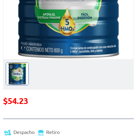
$54.23
Precio reducido de
(Oferta)
Despacho
Retiro