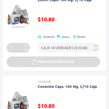
Precio reducido de
$10.80
(Oferta)
Receta
Despacho
Retiro
FARMACIA SIN STOCK
CONEXINE
Conexine Caps. 100 Mg. C/10 Caja
Precio reducido de
$10.80