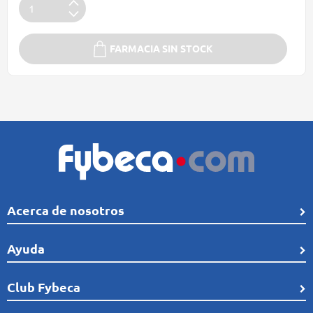
FARMACIA SIN STOCK
Acerca de nosotros
Quiénes Somos
Ayuda
Línea de tiempo
Preguntas frecuentes
Club Fybeca
Comunidad
Cobertura
Distribución