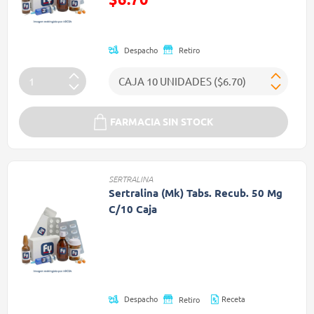
(Oferta)
Despacho
Retiro
FARMACIA SIN STOCK
SERTRALINA
Sertralina (Mk) Tabs. Recub. 50 Mg
C/10 Caja
Precio reducido de
(Oferta)
Receta
Despacho
Retiro