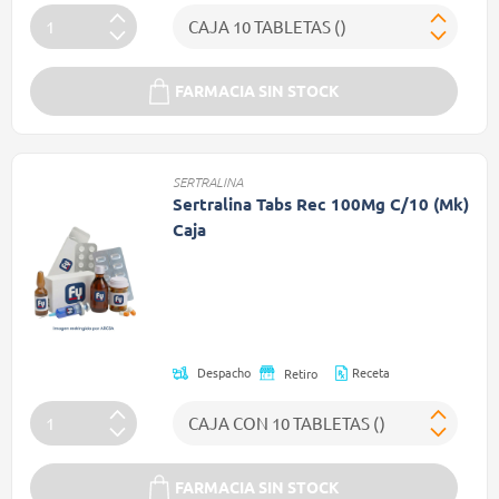
FARMACIA SIN STOCK
SERTRALINA
Sertralina Tabs Rec 100Mg C/10 (Mk)
Caja
Precio reducido de
(Oferta)
Receta
Despacho
Retiro
FARMACIA SIN STOCK