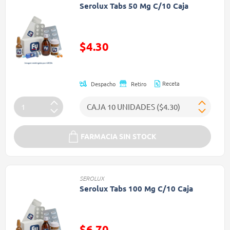
Serolux Tabs 50 Mg C/10 Caja
Precio reducido de
$4.30
(Oferta)
Receta
Despacho
Retiro
FARMACIA SIN STOCK
SEROLUX
Serolux Tabs 100 Mg C/10 Caja
Precio reducido de
$6.70