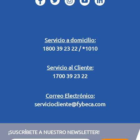
Conoce Términos de Plan de Medicación Continua
Horarios Fybeca 24 Horas
Buzón Digital
Retiro en Tienda
Legal Campaña Produbanco
Servicio a domicilio:
1800 39 23 22 / *1010
Términos y condiciones sorteo partido de fútbol "Tu ídolo"
Servicio al Cliente:
1700 39 23 22
Correo Electrónico:
serviciocliente@fybeca.com
¡SUSCRÍBETE A NUESTRO NEWSLETTER!