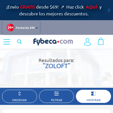
AQUÍ
¡Envío
GRATIS
desde $69! ↗ Haz click
y
descubre los mejores descuentos.
Farmacias 24H
Home
Resultados de búsqueda
Resultados para:
"ZOLOFT"
ORDENAR
FILTRAR
MOSTRAR