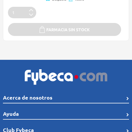
FARMACIA SIN STOCK
Acerca de nosotros
Quiénes Somos
Ayuda
Línea de tiempo
Preguntas frecuentes
Club Fybeca
Comunidad