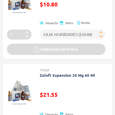
Precio reducido de
$10.80
(Oferta)
Receta
Despacho
Retiro
FARMACIA SIN STOCK
PFIZER
Zoloft Supension 20 Mg 60 Ml
$21.55
Precio reducido de
Despacho
Retiro