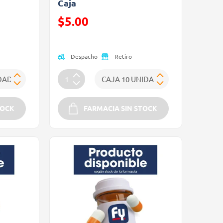
Caja
Precio reducido de
$5.00
(Oferta)
Despacho
Retiro
TOCK
FARMACIA SIN STOCK