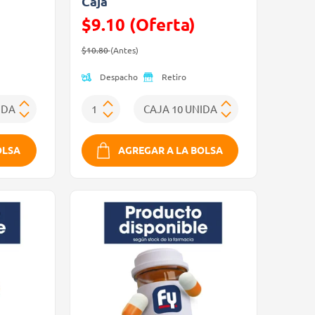
Caja
$9.10 (Oferta)
Precio reducido de
(Oferta)
$10.80
(Antes)
Despacho
Retiro
OLSA
AGREGAR A LA BOLSA