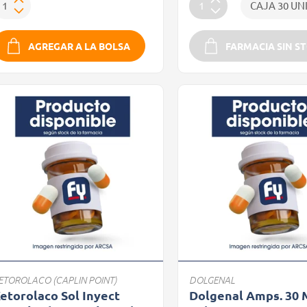
AGREGAR A LA BOLSA
FARMACIA SIN S
ETOROLACO (CAPLIN POINT)
DOLGENAL
etorolaco Sol Inyect
Dolgenal Amps. 30 