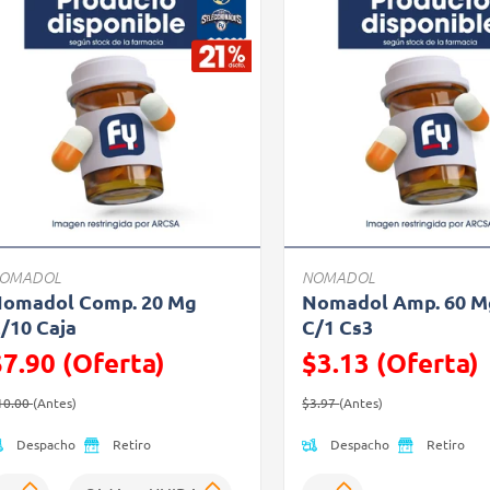
OINT)
OMADOL
NOMADOL
omadol Comp. 20 Mg
Nomadol Amp. 60 M
L)
/10 Caja
C/1 Cs3
$7.90 (Oferta)
$3.13 (Oferta)
recio reducido de
(Oferta)
Precio reducido de
(Oferta)
10.00
(Antes)
$3.97
(Antes)
Despacho
Despacho
Retiro
Retiro