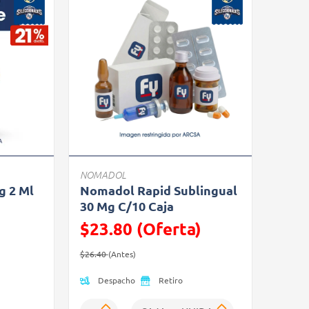
NOMADOL
g 2 Ml
Nomadol Rapid Sublingual
30 Mg C/10 Caja
$23.80 (Oferta)
Precio reducido de
(Oferta)
$26.40
(Antes)
Despacho
Retiro