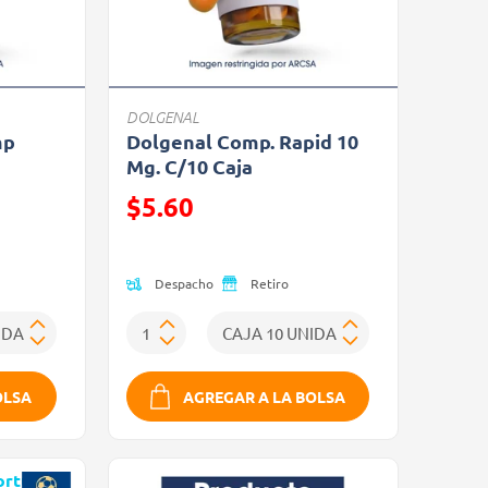
DOLGENAL
mp
Dolgenal Comp. Rapid 10
Mg. C/10 Caja
Precio reducido de
$5.60
(Oferta)
Despacho
Retiro
OLSA
AGREGAR A LA BOLSA