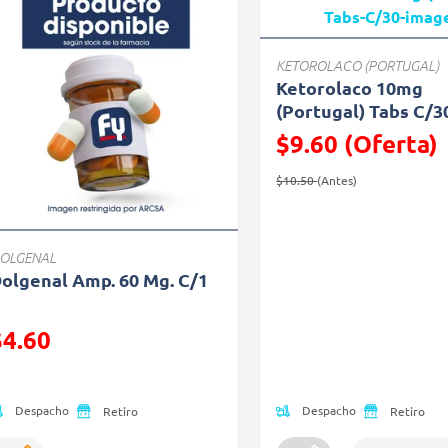
KETOROLACO (PORTUGAL)
Ketorolaco 10mg
(Portugal) Tabs C/3
$9.60 (Oferta)
Precio reducido de
(Oferta)
$10.50
(Antes)
OLGENAL
olgenal Amp. 60 Mg. C/1
recio reducido de
$4.60
Oferta)
Despacho
Despacho
Retiro
Retiro