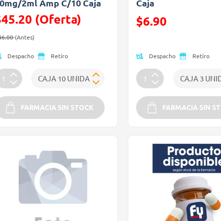
0mg/2ml Amp C/10 Caja
Caja
$45.20 (Oferta)
Precio reducido de
$6.90
recio reducido de
(Oferta)
(Oferta)
46.00
(Antes)
Despacho
Despacho
Retiro
Retiro
FARMACIA SIN STOCK
FARMACIA SIN S