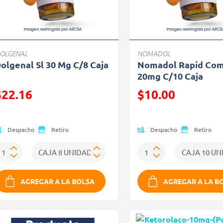
OLGENAL
NOMADOL
olgenal Sl 30 Mg C/8 Caja
Nomadol Rapid Co
20mg C/10 Caja
recio reducido de
Precio reducido de
$22.16
$10.00
Oferta)
(Oferta)
Despacho
Despacho
Retiro
Retiro
AGREGAR A LA BOLSA
AGREGAR A LA B