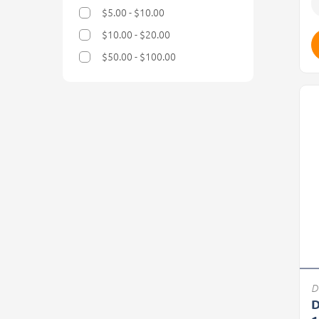
$5.00 - $10.00
Refine by Precio: $5.00 - $10.00
$10.00 - $20.00
Refine by Precio: $10.00 - $20.00
$50.00 - $100.00
Refine by Precio: $50.00 - $100.00
D
D