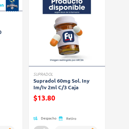
0
SUPRADOL
Supradol 60mg Sol. Iny
Im/Iv 2ml C/3 Caja
Precio reducido de
$13.80
(Oferta)
Despacho
Retiro