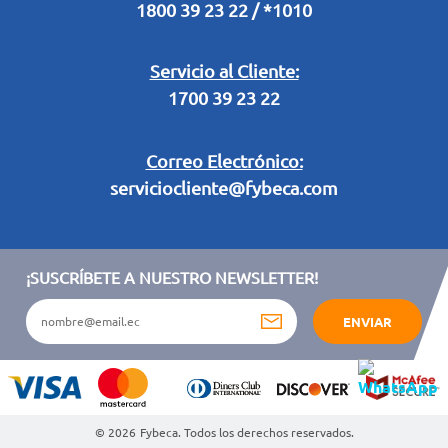
1800 39 23 22 / *1010
Términos y condiciones sorteo partido de fútbol "Tu ídolo"
Servicio al Cliente:
1700 39 23 22
Correo Electrónico:
serviciocliente@fybeca.com
¡SUSCRÍBETE A NUESTRO NEWSLETTER!
ENVIAR
© 2026
Fybeca. Todos los derechos reservados.