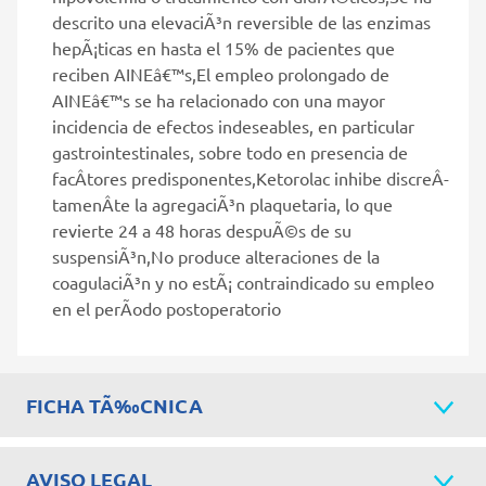
descrito una elevaciÃ³n reversible de las enzimas
hepÃ¡ticas en hasta el 15% de pacientes que
reciben AINEâ€™s,El empleo prolongado de
AINEâ€™s se ha relacionado con una mayor
incidencia de efectos indeseables, en particular
gastrointestinales, sobre todo en presencia de
facÂ­tores predisponentes,Ketorolac inhibe discreÂ­
tamenÂ­te la agregaciÃ³n plaquetaria, lo que
revierte 24 a 48 horas despuÃ©s de su
suspensiÃ³n,No produce alteraciones de la
coagulaciÃ³n y no estÃ¡ contraindicado su empleo
en el perÃ­odo postoperatorio
FICHA TÃ‰CNICA
AVISO LEGAL