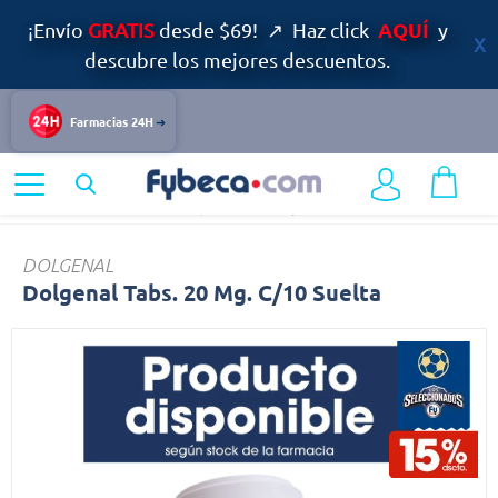
AQUÍ
¡Envío
GRATIS
desde $69! ↗ Haz click
y
descubre los mejores descuentos.
Farmacias 24H
Home
Medicinas
Dolor y Fiebre
Dolgenal
DOLGENAL
Dolgenal Tabs. 20 Mg. C/10 Suelta