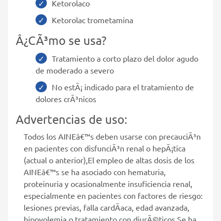
Ketorolaco
Ketorolac trometamina
Â¿CÃ³mo se usa?
Tratamiento a corto plazo del dolor agudo
de moderado a severo
No estÃ¡ indicado para el tratamiento de
dolores crÃ³nicos
Advertencias de uso:
Todos los AINEâ€™s deben usarse con precauciÃ³n
en pacientes con disfunciÃ³n renal o hepÃ¡tica
(actual o anterior),El empleo de altas dosis de los
AINEâ€™s se ha asociado con hematuria,
proteinuria y ocasionalmente insuficiencia renal,
especialmente en pacientes con factores de riesgo:
lesiones previas, falla cardÃ­aca, edad avanzada,
hipovolemia o tratamiento con diurÃ©ticos,Se ha