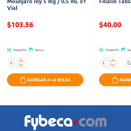
Mounjaro Iny 5 mg / 0.5 mL x1
Finalin Tabs
Vial
Precio reducido de
Precio reducid
$103.56
$40.00
(Oferta)
(Oferta)
Despacho
Despacho
Retiro
Re
AGREGAR A LA BOLSA
AGREG