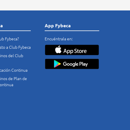
ca
App Fybeca
lub Fybeca?
Encuéntrala en:
costo a Club Fybeca
nos del Club
cación Continua
nos de Plan de
ontinua