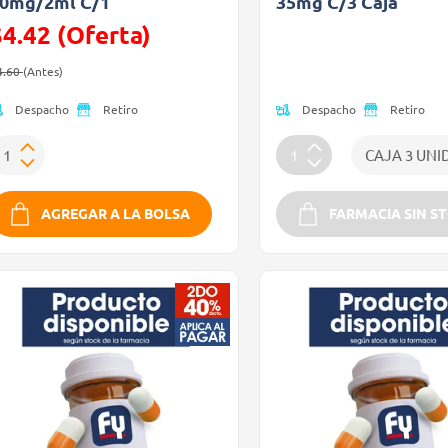
0mg/2ml C/1
35mg C/3 Caja
$4.42 (Oferta)
Precio reducido de
(Oferta)
recio reducido de
(Oferta)
4.60
(Antes)
Despacho
Despacho
Retiro
Retiro
AGREGAR A LA BOLSA
FARMACIA SIN S