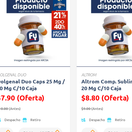
OLGENAL DUO
ALTROM
olgenal Duo Caps 25 Mg /
Altrom Comp. Subli
0 Mg C/10 Caja
20 Mg C/10 Caja
$7.90 (Oferta)
$8.80 (Oferta)
recio reducido de
(Oferta)
Precio reducido de
(Oferta)
10.00
(Antes)
$9.00
(Antes)
Despacho
Despacho
Retiro
Retiro