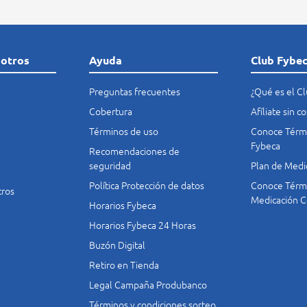
sotros
Ayuda
Club Fybe
Preguntas frecuentes
¿Qué es el C
Cobertura
Afíliate sin 
Términos de uso
Conoce Térmi
Fybeca
Recomendaciones de
seguridad
Plan de Medi
Política Protección de datos
Conoce Térmi
tros
Medicación C
Horarios Fybeca
Horarios Fybeca 24 Horas
Buzón Digital
Retiro en Tienda
Legal Campaña Produbanco
Términos y condiciones sorteo