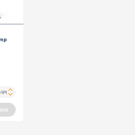
omp
TOCK