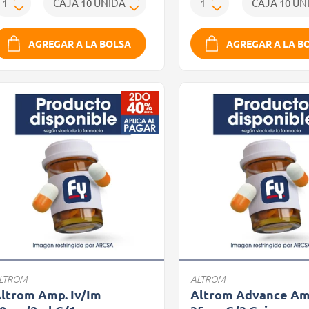
AGREGAR A LA BOLSA
AGREGAR A LA B
LTROM
ALTROM
ltrom Amp. Iv/Im
Altrom Advance Am