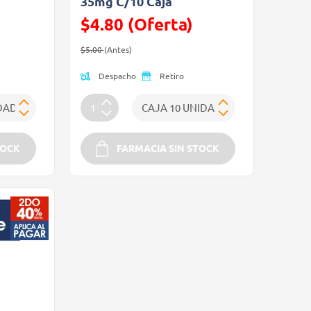
35mg C/10 Caja
$4.80 (Oferta)
Precio reducido de
(Oferta)
$5.00
(Antes)
Despacho
Retiro
TOCK
FARMACIA SIN STOCK