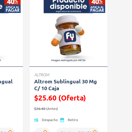
ALTROM
ngual
Altrom Sublingual 30 Mg
C/ 10 Caja
$25.60 (Oferta)
Precio reducido de
(Oferta)
$26.40
(Antes)
Despacho
Retiro