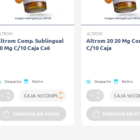
LTROM
ALTROM
ltrom Comp. Sublingual
Altrom 20 20 Mg C
0 Mg C/10 Caja Cs6
C/10 Caja
recio reducido de
Precio reducido de
Oferta)
(Oferta)
Despacho
Despacho
Retiro
Retiro
FARMACIA SIN STOCK
FARMACIA SIN S