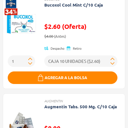
Bucoxol Cool Mint C/10 Caja
$2.60 (Oferta)
Precio reducido de
(Oferta)
$4.00
(Antes)
Despacho
Retiro
AGREGAR A LA BOLSA
AUGMENTIN
Augmentin Tabs. 500 Mg. C/10 Caja