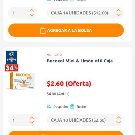
AGREGAR A LA BOLSA
BUCOXOL
Bucoxol Miel & Limón x10 Caja
$2.60 (Oferta)
Precio reducido de
(Oferta)
$4.00
(Antes)
Despacho
Retiro