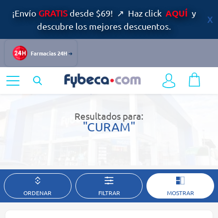
AQUÍ
¡Envío
GRATIS
desde $69! ↗ Haz click
y
descubre los mejores descuentos.
Farmacias 24H
Home
Resultados de búsqueda
Resultados para:
"CURAM"
ORDENAR
FILTRAR
MOSTRAR