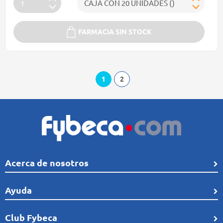
FARMACIA SIN STOCK
1
2
Acerca de nosotros
Quiénes Somos
Ayuda
Línea de tiempo
Preguntas frecuentes
Club Fybeca
Comunidad