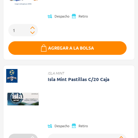
Precio reducido de
Despacho
Retiro
AGREGAR A LA BOLSA
ISLA MINT
Isla Mint Pastillas C/20 Caja
Precio reducido de
(Oferta)
Despacho
Retiro