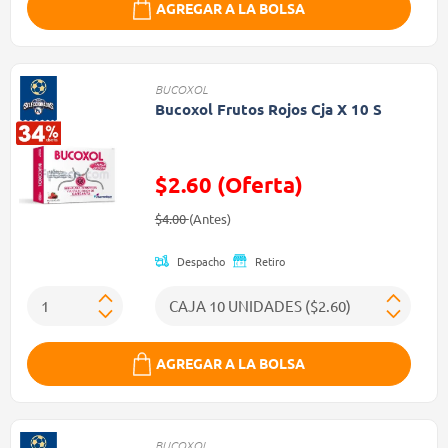
AGREGAR A LA BOLSA
BUCOXOL
Bucoxol Frutos Rojos Cja X 10 S
$2.60 (Oferta)
Precio reducido de
(Oferta)
$4.00
(Antes)
Despacho
Retiro
AGREGAR A LA BOLSA
BUCOXOL