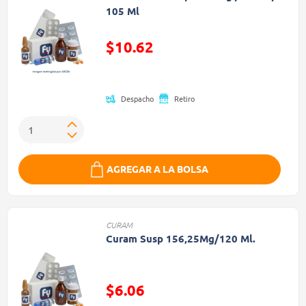
105 Ml
$10.62
Precio reducido de
Despacho
Retiro
AGREGAR A LA BOLSA
CURAM
Curam Susp 156,25Mg/120 Ml.
$6.06