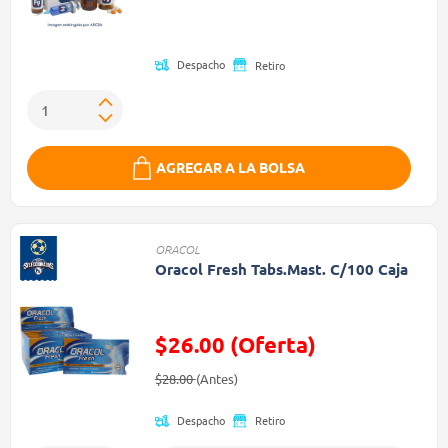
Precio reducido de
Despacho
Retiro
AGREGAR A LA BOLSA
ORACOL
Oracol Fresh Tabs.Mast. C/100 Caja
$26.00 (Oferta)
Precio reducido de
(Oferta)
$28.00
(Antes)
Despacho
Retiro