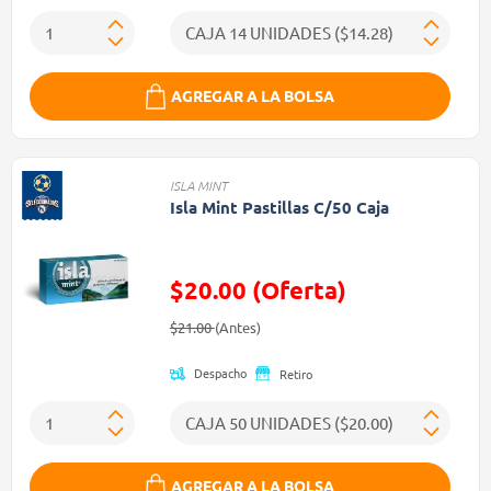
AGREGAR A LA BOLSA
ISLA MINT
Isla Mint Pastillas C/50 Caja
$20.00 (Oferta)
Precio reducido de
(Oferta)
$21.00
(Antes)
Despacho
Retiro
AGREGAR A LA BOLSA