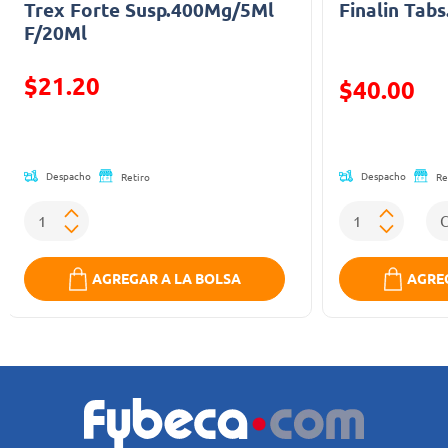
Trex Forte Susp.400Mg/5Ml
Finalin Tabs
F/20Ml
$21.20
Precio reducid
$40.00
Precio reducido de
(Oferta)
Despacho
Despacho
Retiro
Re
AGREGAR A LA BOLSA
AGREG