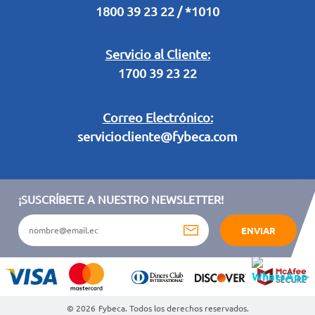
1800 39 23 22 / *1010
Términos y condiciones sorteo partido de fútbol "Tu ídolo"
Servicio al Cliente:
1700 39 23 22
Correo Electrónico:
serviciocliente@fybeca.com
¡SUSCRÍBETE A NUESTRO NEWSLETTER!
ENVIAR
© 2026
Fybeca. Todos los derechos reservados.