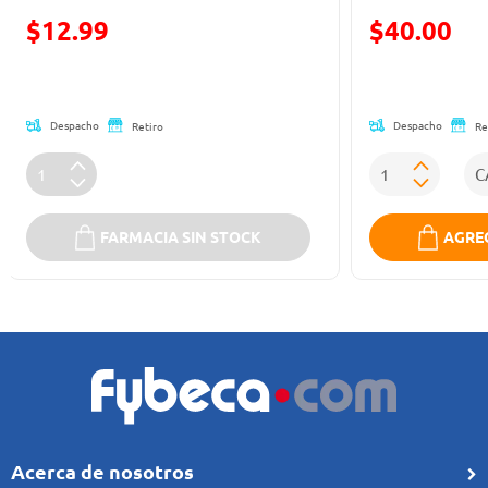
Precio reducido de
Precio reducid
$12.99
$40.00
(Oferta)
(Oferta)
Despacho
Despacho
Retiro
Re
FARMACIA SIN STOCK
AGREG
Acerca de nosotros