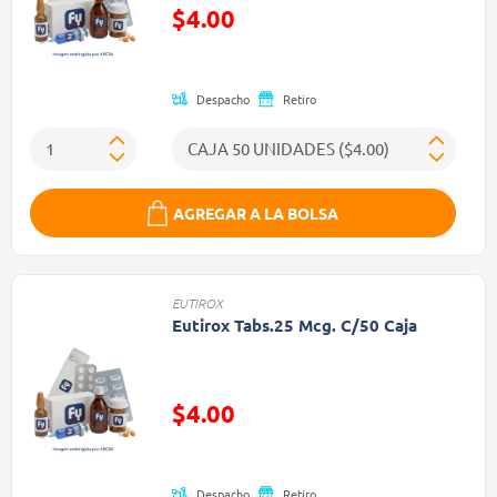
Precio reducido de
$4.00
(Oferta)
Despacho
Retiro
AGREGAR A LA BOLSA
EUTIROX
Eutirox Tabs.25 Mcg. C/50 Caja
Precio reducido de
$4.00
(Oferta)
Despacho
Retiro