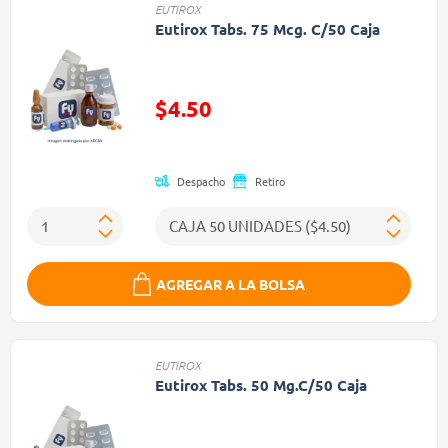
EUTIROX
Eutirox Tabs. 75 Mcg. C/50 Caja
Precio reducido de
$4.50
(Oferta)
Despacho
Retiro
AGREGAR A LA BOLSA
EUTIROX
Eutirox Tabs. 50 Mg.C/50 Caja