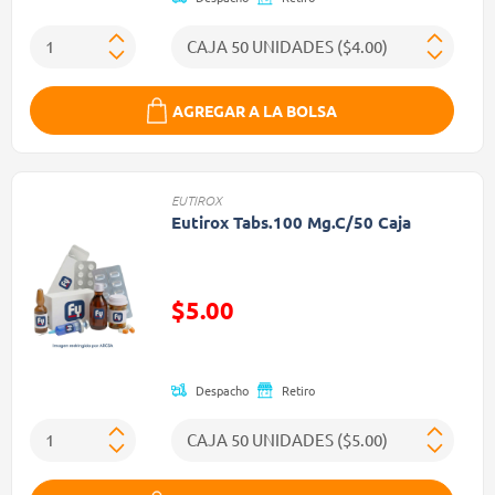
AGREGAR A LA BOLSA
EUTIROX
Eutirox Tabs.100 Mg.C/50 Caja
Precio reducido de
$5.00
(Oferta)
Despacho
Retiro