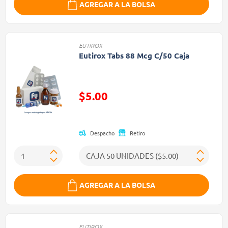
AGREGAR A LA BOLSA
EUTIROX
Eutirox Tabs 88 Mcg C/50 Caja
Precio reducido de
$5.00
(Oferta)
Despacho
Retiro
AGREGAR A LA BOLSA
EUTIROX