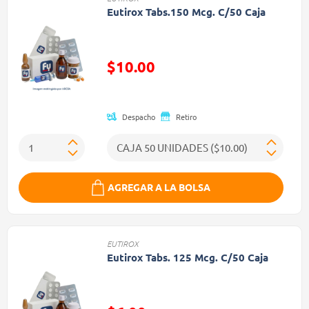
Eutirox Tabs.150 Mcg. C/50 Caja
Precio reducido de
$10.00
(Oferta)
Despacho
Retiro
AGREGAR A LA BOLSA
EUTIROX
Eutirox Tabs. 125 Mcg. C/50 Caja
Precio reducido de