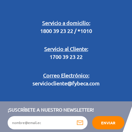
Buzón Digital
Retiro en Tienda
Legal Campaña Produbanco
Servicio a domicilio:
1800 39 23 22 / *1010
Términos y condiciones sorteo partido de fútbol "Tu ídolo"
Servicio al Cliente:
1700 39 23 22
Correo Electrónico:
serviciocliente@fybeca.com
¡SUSCRÍBETE A NUESTRO NEWSLETTER!
ENVIAR