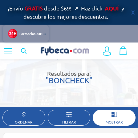
AQUÍ
¡Envío
GRATIS
desde $69! ↗ Haz click
y
descubre los mejores descuentos.
Farmacias 24H
Home
Resultados de búsqueda
Resultados para:
"BONCHECK"
ORDENAR
FILTRAR
MOSTRAR