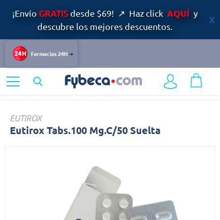
AQUÍ
¡Envío
GRATIS
desde $69! ↗ Haz click
y
descubre los mejores descuentos.
Farmacias 24H
Home
Medicinas
Tiroides
Eutirox
EUTIROX
Eutirox Tabs.100 Mg.C/50 Suelta