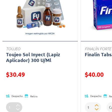
TOUJEO
FINALÍN FORTE
Toujeo Sol Inyect (Lapiz
Finalin Tabs
Aplicador) 300 U/Ml
Precio reducido de
Precio reducid
$30.49
$40.00
(Oferta)
(Oferta)
Despacho
Despacho
Retiro
Re