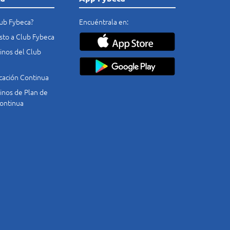
lub Fybeca?
Encuéntrala en:
costo a Club Fybeca
nos del Club
cación Continua
nos de Plan de
ontinua