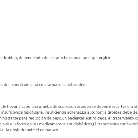
o eutiroideo, dependiendo del estado hormonal post-quirúrgico
 del hipertiroidismo con fármacos antitiroideos
s de llevar a cabo una prueba de supresión tiroidea se deben descartar o trat
 insuficiencia hipofisaria, insuficiencia adrenal,La autonomía tiroidea debe des
istrarse para reducción de peso,En pacientes eutiroideos, el tratamiento c
nuir el efecto de los medicamentos antidiabéticos,El tratamiento con levoti
ntar la dosis durante el embarazo