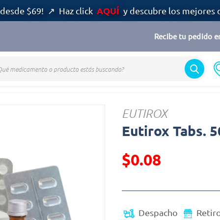
AQUÍ
desde $69! ↗ Haz click
y descubre los mejores 
Recibe tu pedido en
EUTIROX
Eutirox Tabs. 
$0.08
Precio reducido de
(Oferta)
Despacho
Retir