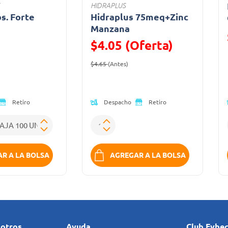
HIDRAPLUS
bs. Forte
Hidraplus 75meq+Zinc
a
Manzana
$4.05 (Oferta)
ido de
Precio reducido de
(Oferta)
$4.65
(Antes)
Despacho
Retiro
Retiro
R A LA BOLSA
AGREGAR A LA BOLSA
sotros
Ayuda
Club Fybe