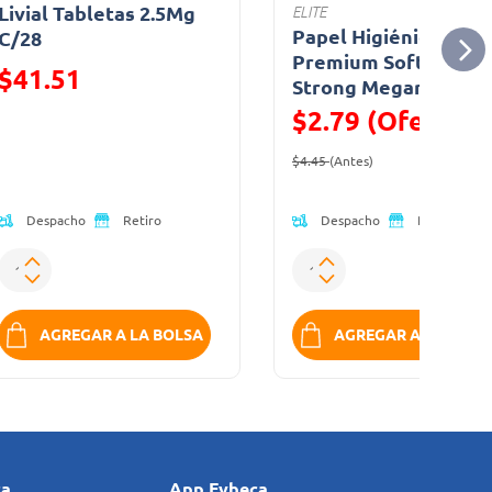
Livial Tabletas 2.5Mg
ELITE
Papel Higiénico
C/28
Premium Soft and
Precio reducido de
$41.51
Strong Megarollo
$2.79 (Oferta)
(Oferta)
Precio reducido de
(Oferta)
$4.45
(Antes)
Despacho
Despacho
Retiro
Retiro
AGREGAR A LA BOLSA
AGREGAR A LA BOLS
ca
App Fybeca