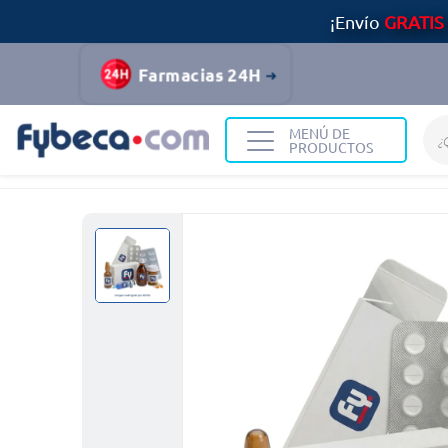
¡Envío
GRATIS
Farmacias 24H
MENÚ DE
PRODUCTOS
Home
Medicinas
Tiroides
Eutirox