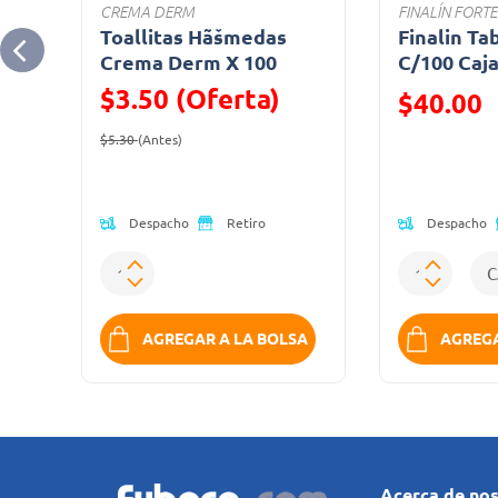
CREMA DERM
FINALÍN FORTE
Toallitas Hãšmedas
Finalin Ta
Crema Derm X 100
C/100 Caj
$3.50 (Oferta)
Precio reduc
$40.00
Precio reducido de
(Oferta)
(Oferta)
$5.30
(Antes)
Despacho
Despacho
Retiro
SA
AGREGAR A LA BOLSA
AGREGA
Acerca de no