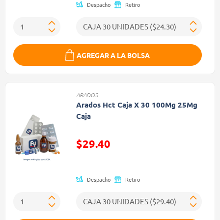
Despacho
Retiro
AGREGAR A LA BOLSA
ARADOS
Arados Hct Caja X 30 100Mg 25Mg
Caja
Precio reducido de
$29.40
(Oferta)
Despacho
Retiro