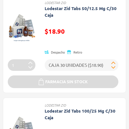
LODESTAR ZID
Lodestar Zid Tabs 50/12.5 Mg C/30
Caja
Precio reducido de
$18.90
(Oferta)
Despacho
Retiro
FARMACIA SIN STOCK
LODESTAR ZID
Lodestar Zid Tabs 100/25 Mg C/30
Caja