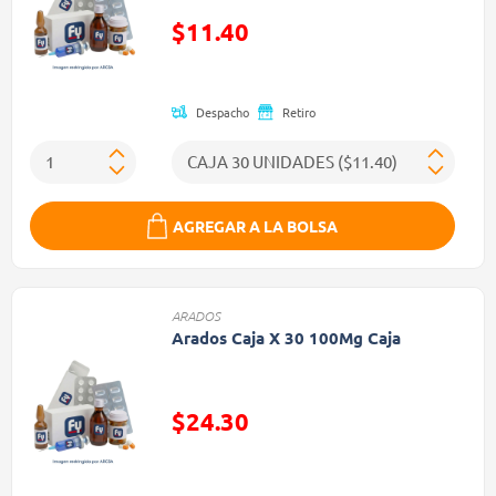
Precio reducido de
$11.40
(Oferta)
Despacho
Retiro
AGREGAR A LA BOLSA
ARADOS
Arados Caja X 30 100Mg Caja
$24.30
Precio reducido de