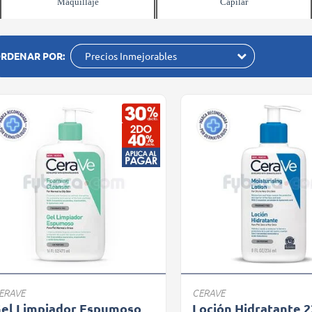
Maquillaje
Capilar
RDENAR POR:
Precios Inmejorables
ERAVE
CERAVE
el Limpiador Espumoso
Loción Hidratante 2