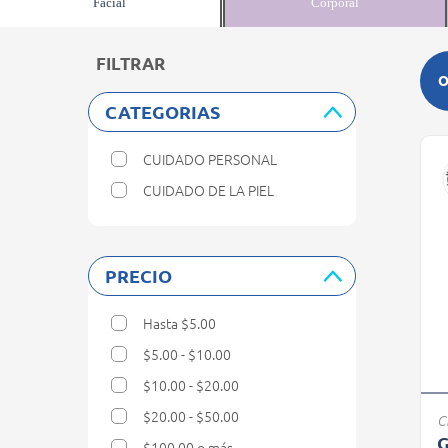
Facial
Corporal
FILTRAR
O
CATEGORIAS
CUIDADO PERSONAL
Refine by Categorias: Cuidado Personal
CUIDADO DE LA PIEL
Refine by Categorias: Cuidado de la Piel
PRECIO
Hasta $5.00
Refine by Precio: Hasta $5.00
$5.00 - $10.00
Refine by Precio: $5.00 - $10.00
$10.00 - $20.00
Refine by Precio: $10.00 - $20.00
$20.00 - $50.00
C
Refine by Precio: $20.00 - $50.00
G
$100.00 o más