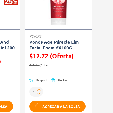
POND'S
 And
Ponds Age Miracle Lim
iel 200
Facial Foam 6X100G
$12.72 (Oferta)
)
Precio reducido de
(Oferta)
$13.11
(Antes)
Despacho
Retiro
OLSA
AGREGAR A LA BOLSA