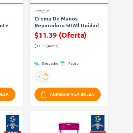
CERAVE
Crema De Manos
ente
Reparadora 50 Ml Unidad
$11.39 (Oferta)
Precio reducido de
(Oferta)
$11.50
(Antes)
Despacho
Retiro
OLSA
AGREGAR A LA BOLSA