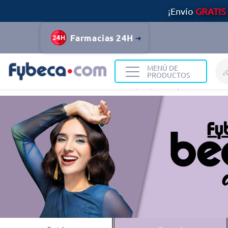
¡Envío
GRATIS
Farmacias 24H
MENÚ DE
PRODUCTOS
Home
Ofertas
Beauty Days
Corporal