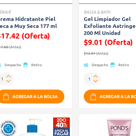
ERAVE
BASSA & BATH
rema Hidratante Piel
Gel Limpiador Gel
eca a Muy Seca 177 ml
Exfoliante Astring
200 Ml Unidad
$17.42 (Oferta)
$9.01 (Oferta)
recio reducido de
(Oferta)
17.60
(Antes)
Precio reducido de
(Oferta)
$12.01
(Antes)
Despacho
Despacho
Retiro
Retiro
AGREGAR A LA BOLSA
AGREGAR A LA B