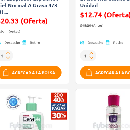
iel Normal A Grasa 473
Unidad
l ...
$12.74 (Oferta
$20.33 (Oferta)
Precio reducido de
(Oferta)
$18.20
(Antes)
recio reducido de
(Oferta)
29.11
(Antes)
Despacho
Despacho
Retiro
Retiro
AGREGAR A LA BOLSA
AGREGAR A LA B