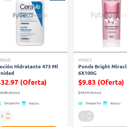
ERAVE
POND'S
oción Hidratante 473 Ml
Ponds Bright Mirac
nidad
6X100G
$32.97 (Oferta)
$9.83 (Oferta)
recio reducido de
(Oferta)
Precio reducido de
(Oferta)
33.30
(Antes)
$13.11
(Antes)
Despacho
Despacho
Retiro
Retiro