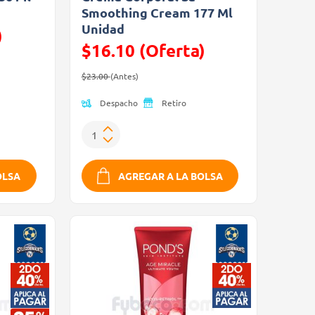
Smoothing Cream 177 Ml
Unidad
)
$16.10 (Oferta)
Precio reducido de
(Oferta)
$23.00
(Antes)
Despacho
Retiro
OLSA
AGREGAR A LA BOLSA