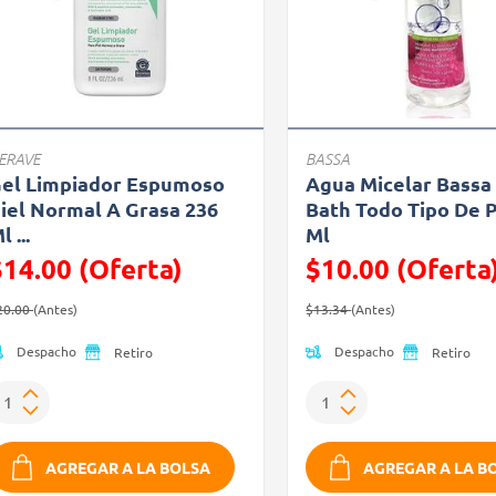
ERAVE
BASSA
el Limpiador Espumoso
Agua Micelar Bassa
iel Normal A Grasa 236
Bath Todo Tipo De P
l ...
Ml
$14.00 (Oferta)
$10.00 (Oferta
recio reducido de
(Oferta)
Precio reducido de
(Oferta)
20.00
(Antes)
$13.34
(Antes)
Despacho
Despacho
Retiro
Retiro
AGREGAR A LA BOLSA
AGREGAR A LA B