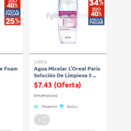
LOREAL
le Foam
Agua Micelar L'Oreal Paris
Solución De Limpieza 5 ...
$7.43 (Oferta)
Precio reducido de
(Oferta)
$11.29
(Antes)
Despacho
Retiro