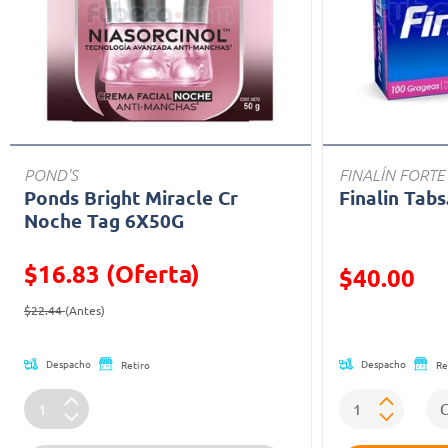
POND'S
FINALÍN FORTE
Ponds Bright Miracle Cr
Finalin Tabs
Noche Tag 6X50G
$16.83 (Oferta)
Precio reducid
$40.00
Precio reducido de
(Oferta)
(Oferta)
$22.44
(Antes)
Despacho
Despacho
Retiro
Re