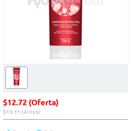
$12.72 (Oferta)
$13.11
(Antes)
Precio reducido de
(Oferta)