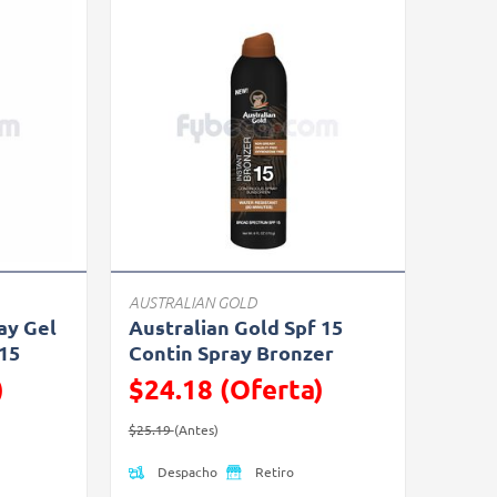
AUSTRALIAN GOLD
ay Gel
Australian Gold Spf 15
f15
Contin Spray Bronzer
)
$24.18 (Oferta)
Precio reducido de
(Oferta)
$25.19
(Antes)
Despacho
Retiro