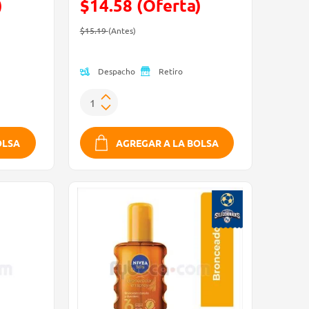
)
$14.58 (Oferta)
Precio reducido de
(Oferta)
$15.19
(Antes)
Despacho
Retiro
OLSA
AGREGAR A LA BOLSA