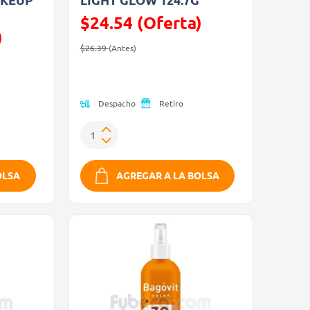
$24.54 (Oferta)
)
Precio reducido de
(Oferta)
$26.39
(Antes)
Despacho
Retiro
OLSA
AGREGAR A LA BOLSA