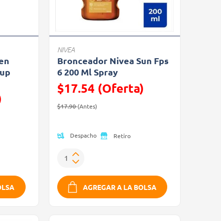
NIVEA
sen
Bronceador Nivea Sun Fps
eup
6 200 Ml Spray
$17.54 (Oferta)
)
Precio reducido de
(Oferta)
$17.90
(Antes)
Despacho
Retiro
OLSA
AGREGAR A LA BOLSA