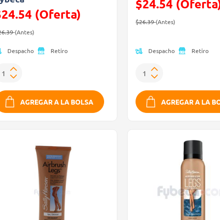
$24.54 (Oferta
$24.54 (Oferta)
Precio reducido de
(Oferta)
$26.39
(Antes)
recio reducido de
(Oferta)
26.39
(Antes)
Despacho
Despacho
Retiro
Retiro
AGREGAR A LA BOLSA
AGREGAR A LA B