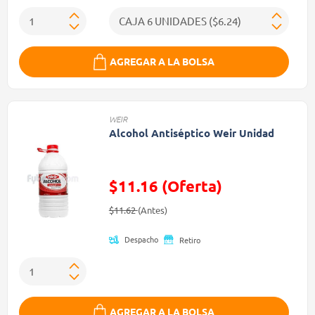
AGREGAR A LA BOLSA
WEIR
Alcohol Antiséptico Weir Unidad
$11.16 (Oferta)
Precio reducido de
(Oferta)
$11.62
(Antes)
Despacho
Retiro
AGREGAR A LA BOLSA