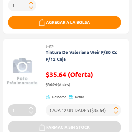
AGREGAR A LA BOLSA
WEIR
Tintura De Valeriana Weir F/30 Cc
P/12 Caja
$35.64 (Oferta)
Precio reducido de
(Oferta)
$36.24
(Antes)
Despacho
Retiro
FARMACIA SIN STOCK