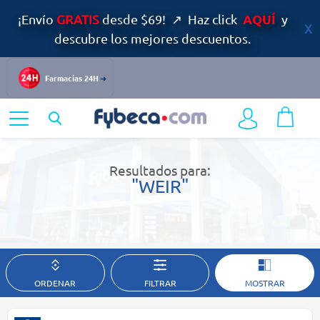
AQUÍ
¡Envío
GRATIS
desde $69! ↗ Haz click
y
descubre los mejores descuentos.
Farmacias 24H
Home
Resultados de búsqueda
Resultados para:
"WEIR"
ORDENAR
FILTRAR
MOSTRAR