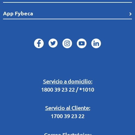
Cobertura
Distribución
¿Qué es el Club Fybeca?
App Fybeca
Términos de uso
Reconocimientos
Afíliate sin costo a Club Fybeca
Recomendaciones de seguridad
Trabaja con nosotros
Encuéntrala en:
Conoce Términos del Club Fybeca
Política Protección de datos
Plan de Medicación Continua
Horarios Fybeca
Conoce Términos de Plan de Medicación Continua
Horarios Fybeca 24 Horas
Buzón Digital
Retiro en Tienda
Legal Campaña Produbanco
Servicio a domicilio:
1800 39 23 22 / *1010
Términos y condiciones sorteo partido de fútbol "Tu ídolo"
Servicio al Cliente:
1700 39 23 22
Correo Electrónico: