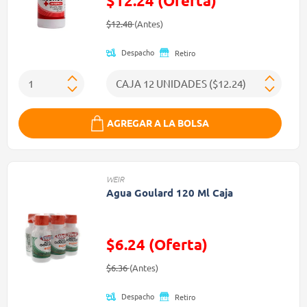
$12.24 (Oferta)
Precio reducido de
(Oferta)
$12.48
(Antes)
Despacho
Retiro
AGREGAR A LA BOLSA
WEIR
Agua Goulard 120 Ml Caja
$6.24 (Oferta)
Precio reducido de
(Oferta)
$6.36
(Antes)
Despacho
Retiro