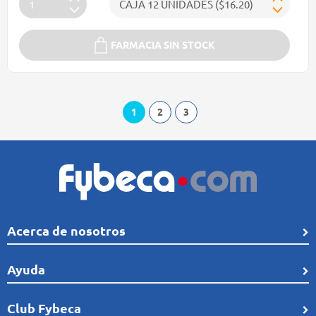
FARMACIA SIN STOCK
1
2
3
Acerca de nosotros
Quiénes Somos
Ayuda
Línea de tiempo
Preguntas frecuentes
Club Fybeca
Comunidad