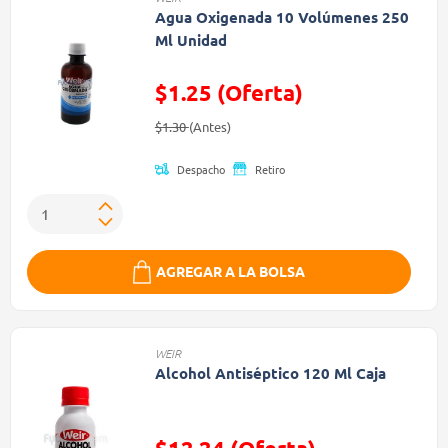
Agua Oxigenada 10 Volúmenes 250
Ml Unidad
$1.25 (Oferta)
Precio reducido de
(Oferta)
$1.30
(Antes)
Despacho
Retiro
AGREGAR A LA BOLSA
WEIR
Alcohol Antiséptico 120 Ml Caja