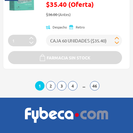
$35.40 (Oferta)
Precio reducido de
(Oferta)
$36.00
(Antes)
Despacho
Retiro
FARMACIA SIN STOCK
1
2
3
4
...
46