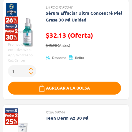
LA ROCHE POSAY
Sérum Effaclar Ultra Concentré Piel
Grasa 30 Ml Unidad
$32.13 (Oferta)
Precio reducido de
(Oferta)
Promoción
$45.90
(Antes)
exclusiva Web,
App, WhatsApp,
Despacho
Retiro
Call Center
AGREGAR A LA BOLSA
ISISPHARMA
Teen Derm Az 30 Ml