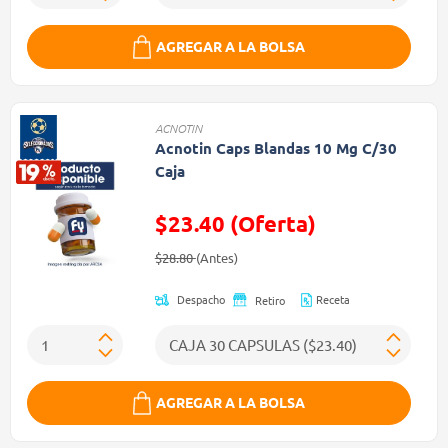
AGREGAR A LA BOLSA
ACNOTIN
Acnotin Caps Blandas 10 Mg C/30
Caja
$23.40 (Oferta)
Precio reducido de
(Oferta)
$28.80
(Antes)
Receta
Despacho
Retiro
AGREGAR A LA BOLSA