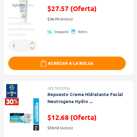
$27.57 (Oferta)
Precio reducido de
(Oferta)
Promoción
$36.76
(Antes)
exclusiva Web,
App, WhatsApp,
Despacho
Retiro
Call Center
AGREGAR A LA BOLSA
NEUTROGENA
Repuesto Crema Hidratante Facial
Neutrogena Hydro ...
$12.68 (Oferta)
Precio reducido de
(Oferta)
$18.12
(Antes)