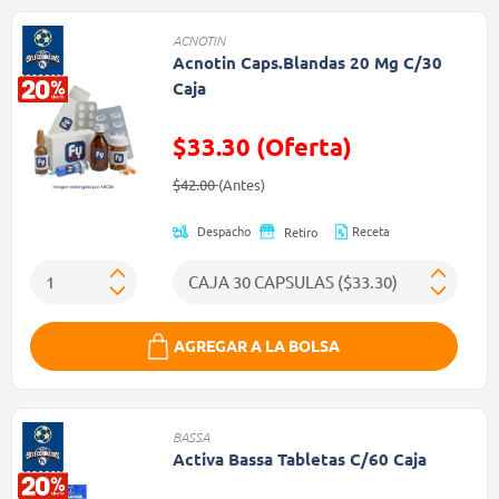
ACNOTIN
Acnotin Caps.Blandas 20 Mg C/30
Caja
$33.30 (Oferta)
Precio reducido de
(Oferta)
$42.00
(Antes)
Receta
Despacho
Retiro
AGREGAR A LA BOLSA
BASSA
Activa Bassa Tabletas C/60 Caja