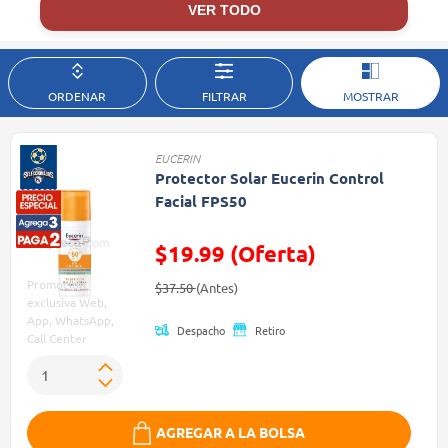
VER TODO
ORDENAR
FILTRAR
MOSTRAR
EUCERIN
Protector Solar Eucerin Control
Facial FPS50
$19.99 (Oferta)
Precio reducido de
(Oferta)
Promoción
$37.50
(Antes)
exclusiva Web,
App, WhatsApp,
Despacho
Retiro
Call Center
AGREGAR A LA BOLSA