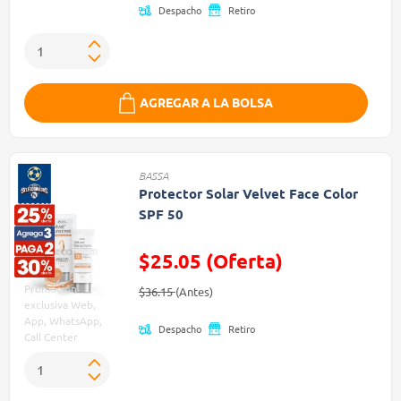
Despacho
Retiro
AGREGAR A LA BOLSA
BASSA
Protector Solar Velvet Face Color
SPF 50
$25.05 (Oferta)
Precio reducido de
(Oferta)
Promoción
$36.15
(Antes)
exclusiva Web,
App, WhatsApp,
Despacho
Retiro
Call Center