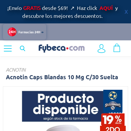
AQUÍ
¡Envío
GRATIS
desde $69! ↗ Haz click
y
descubre los mejores descuentos.
Farmacias 24H
Home
Medicinas
Dermatología
Acnotin
ACNOTIN
Acnotin Caps Blandas 10 Mg C/30 Suelta