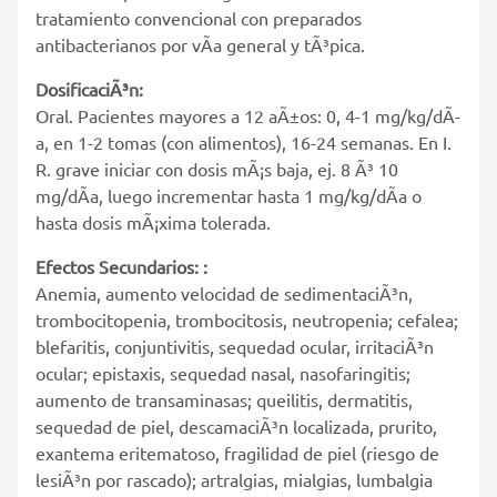
tratamiento convencional con preparados
antibacterianos por vÃ­a general y tÃ³pica.
DosificaciÃ³n:
Oral. Pacientes mayores a 12 aÃ±os: 0, 4-1 mg/kg/dÃ­
a, en 1-2 tomas (con alimentos), 16-24 semanas. En I.
R. grave iniciar con dosis mÃ¡s baja, ej. 8 Ã³ 10
mg/dÃ­a, luego incrementar hasta 1 mg/kg/dÃ­a o
hasta dosis mÃ¡xima tolerada.
Efectos Secundarios: :
Anemia, aumento velocidad de sedimentaciÃ³n,
trombocitopenia, trombocitosis, neutropenia; cefalea;
blefaritis, conjuntivitis, sequedad ocular, irritaciÃ³n
ocular; epistaxis, sequedad nasal, nasofaringitis;
aumento de transaminasas; queilitis, dermatitis,
sequedad de piel, descamaciÃ³n localizada, prurito,
exantema eritematoso, fragilidad de piel (riesgo de
lesiÃ³n por rascado); artralgias, mialgias, lumbalgia