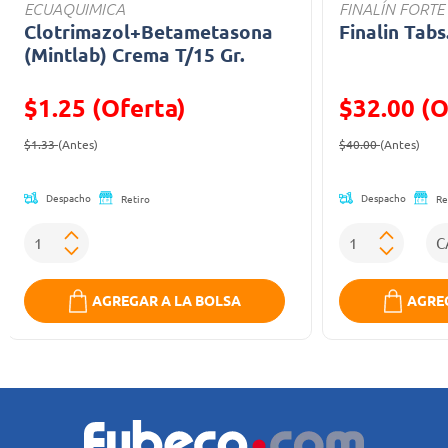
ECUAQUIMICA
FINALÍN FORTE
Clotrimazol+Betametasona
Finalin Tabs
(Mintlab) Crema T/15 Gr.
$1.25 (Oferta)
$32.00 (O
Precio reducido de
(Oferta)
Precio reducid
(Ofe
$1.33
(Antes)
$40.00
(Antes)
Despacho
Despacho
Retiro
Re
AGREGAR A LA BOLSA
AGREG