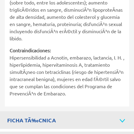
(sobre todo, entre los adolescentes); aumento
triglicÃ©ridos en sangre, disminuciÃ³n lipoproteÃ­nas
de alta densidad, aumento del colesterol y glucemia
en sangre, hematuria, proteinuria; disfunciÃ³n sexual
incluyendo disfunciÃ³n erÃ©ctil y disminuciÃ³n de la
libido.
Contraindicaciones:
Hipersensibilidad a Acnotin, embarazo, lactancia, I. H. ,
hiperlipidemia, hipervitaminosis A, tratamiento
simultÃ¡neo con tetraciclinas (riesgo de hipertensiÃ³n
intracraneal benigna), mujeres en edad fÃ©rtil salvo
que se cumplan las condiciones del Programa de
PrevenciÃ³n de Embarazo.
FICHA TÃ‰CNICA