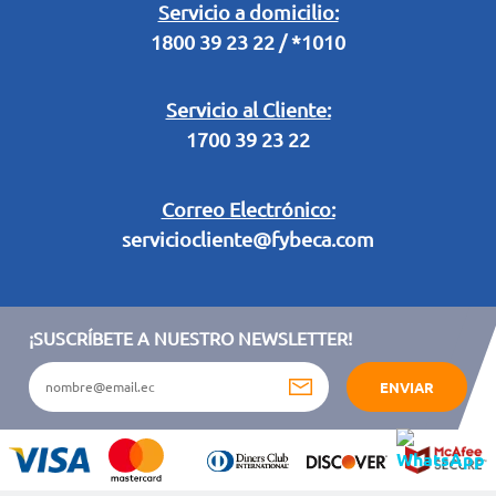
Legal Campaña Produbanco
Servicio a domicilio:
1800 39 23 22 / *1010
Términos y condiciones sorteo partido de fútbol "Tu ídolo"
Servicio al Cliente:
1700 39 23 22
Correo Electrónico:
serviciocliente@fybeca.com
¡SUSCRÍBETE A NUESTRO NEWSLETTER!
ENVIAR