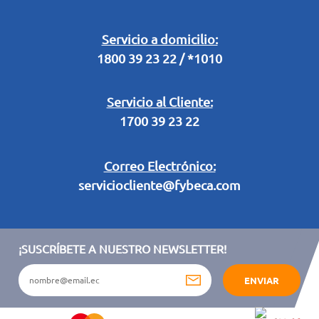
Retiro en Tienda
Legal Campaña Produbanco
Servicio a domicilio:
1800 39 23 22 / *1010
Términos y condiciones sorteo partido de fútbol "Tu ídolo"
Servicio al Cliente:
1700 39 23 22
Correo Electrónico:
serviciocliente@fybeca.com
¡SUSCRÍBETE A NUESTRO NEWSLETTER!
ENVIAR