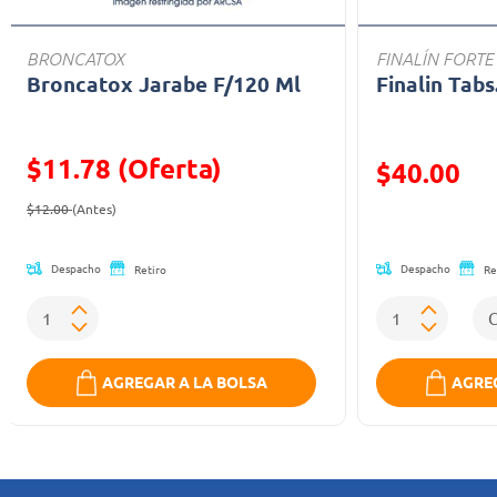
BRONCATOX
FINALÍN FORTE
Broncatox Jarabe F/120 Ml
Finalin Tabs
$11.78 (Oferta)
Precio reducid
$40.00
Precio reducido de
(Oferta)
(Oferta)
$12.00
(Antes)
Despacho
Despacho
Retiro
Re
AGREGAR A LA BOLSA
AGREG