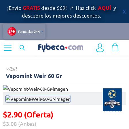
AQUÍ
¡Envío
GRATIS
desde $69! ↗ Haz click
y
descubre los mejores descuentos.
Farmacias 24H
Home
Infantil y Maternidad
Accesorios Infantiles
Vapomint
WEIR
Vapomint Weir 60 Gr
$2.90 (Oferta)
$3.08
(Antes)
Precio reducido de
(Oferta)