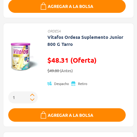
AGREGAR A LA BOLSA
ORDESA
Vitafos Ordesa Suplemento Junior
800 G Tarro
$48.31 (Oferta)
Precio reducido de
(Oferta)
$49.80
(Antes)
Despacho
Retiro
AGREGAR A LA BOLSA