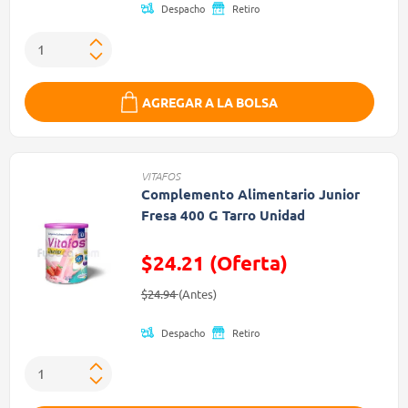
Despacho
Retiro
AGREGAR A LA BOLSA
VITAFOS
Complemento Alimentario Junior
Fresa 400 G Tarro Unidad
$24.21 (Oferta)
Precio reducido de
(Oferta)
$24.94
(Antes)
Despacho
Retiro