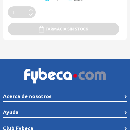
FARMACIA SIN STOCK
Acerca de nosotros
Quiénes Somos
Ayuda
Línea de tiempo
Preguntas frecuentes
Club Fybeca
Comunidad