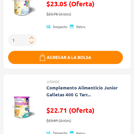
$23.05 (Oferta)
Precio reducido de
(Oferta)
$23.76
(Antes)
Despacho
Retiro
AGREGAR A LA BOLSA
VITAFOS
Complemento Alimenticio Junior
Galletas 400 G Tarr...
$22.71 (Oferta)
Precio reducido de
(Oferta)
$23.41
(Antes)
Despacho
Retiro