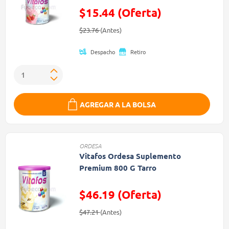
$15.44 (Oferta)
Precio reducido de
(Oferta)
$23.76
(Antes)
Despacho
Retiro
AGREGAR A LA BOLSA
ORDESA
Vitafos Ordesa Suplemento
Premium 800 G Tarro
$46.19 (Oferta)
Precio reducido de
(Oferta)
$47.21
(Antes)