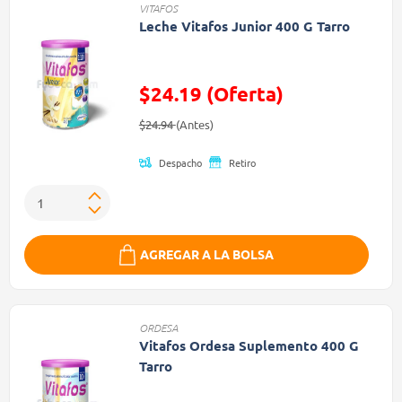
VITAFOS
Leche Vitafos Junior 400 G Tarro
$24.19 (Oferta)
Precio reducido de
(Oferta)
$24.94
(Antes)
Despacho
Retiro
AGREGAR A LA BOLSA
ORDESA
Vitafos Ordesa Suplemento 400 G
Tarro