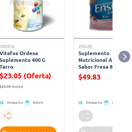
ORDESA
ENSURE
Vitafos Ordesa
Suplemento
Suplemento 400 G
Nutricional Advance
Tarro
Sabor Fresa 850 g
$23.05 (Oferta)
Precio reducido de
$49.83
Precio reducido de
(Oferta)
(Oferta)
$23.76
(Antes)
Despacho
Despacho
Retiro
Retiro