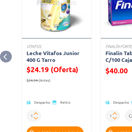
VITAFOS
FINALÍN FORTE
Leche Vitafos Junior
Finalin Ta
400 G Tarro
C/100 Caj
$24.19 (Oferta)
Precio reduc
$40.00
Precio reducido de
(Oferta)
(Oferta)
$24.94
(Antes)
Despacho
Despacho
Retiro