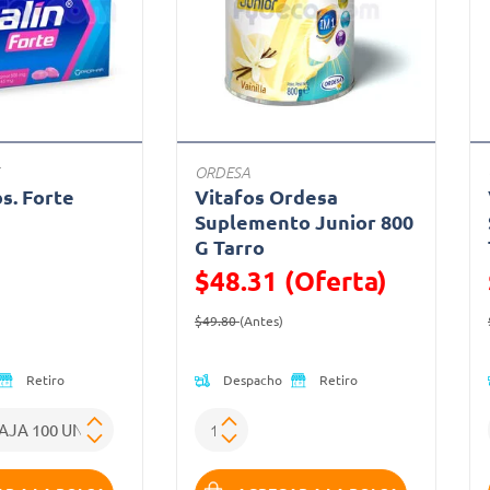
ORDESA
bs. Forte
Vitafos Ordesa
a
Suplemento Junior 800
G Tarro
ido de
$48.31 (Oferta)
Precio reducido de
(Oferta)
$49.80
(Antes)
Despacho
Retiro
Retiro