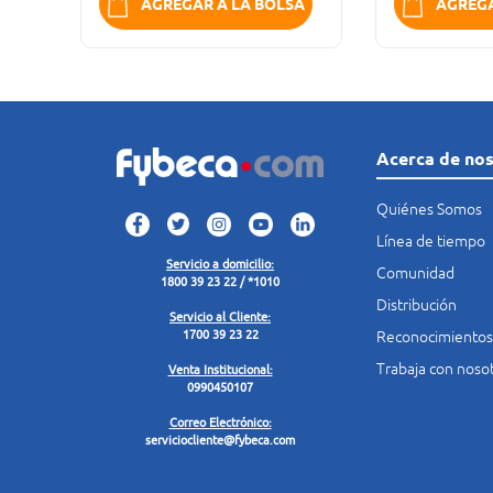
K
AGREGAR A LA BOLSA
AGREGA
Acerca de no
Quiénes Somos
Línea de tiempo
Servicio a domicilio:
Comunidad
1800 39 23 22 / *1010
Distribución
Servicio al Cliente:
Reconocimientos
1700 39 23 22
Trabaja con noso
Venta Institucional:
0990450107
Correo Electrónico:
serviciocliente@fybeca.com