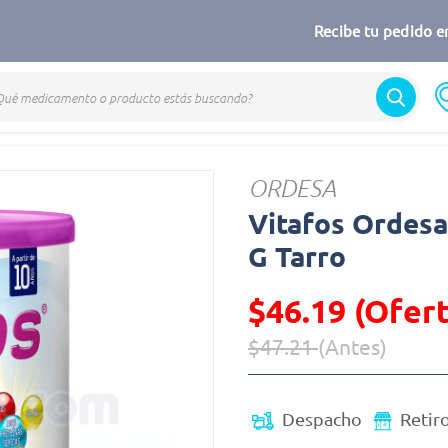
Recibe tu pedido en
lementos
Vitafos
ORDESA
Vitafos Ordes
G Tarro
$46.19 (Ofert
$47.21
(Antes)
Precio reducido de
(Oferta)
Despacho
Retir