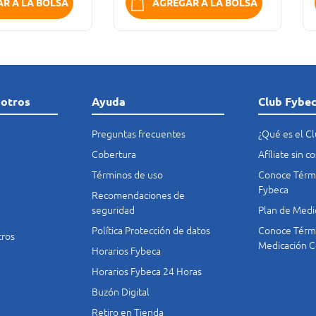
R A LA BOLSA
AGREGAR A LA BOLSA
sotros
Ayuda
Club Fybe
Preguntas frecuentes
¿Qué es el C
Cobertura
Afíliate sin 
Términos de uso
Conoce Térmi
Fybeca
Recomendaciones de
seguridad
Plan de Medi
Política Protección de datos
Conoce Térmi
tros
Medicación C
Horarios Fybeca
Horarios Fybeca 24 Horas
Buzón Digital
Retiro en Tienda