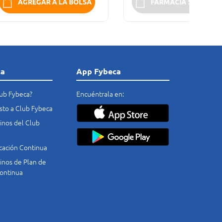
AGREGAR A LA BOLSA
FARMACIA SIN STOC
ca
App Fybeca
lub Fybeca?
Encuéntrala en:
costo a Club Fybeca
nos del Club
cación Continua
nos de Plan de
ontinua