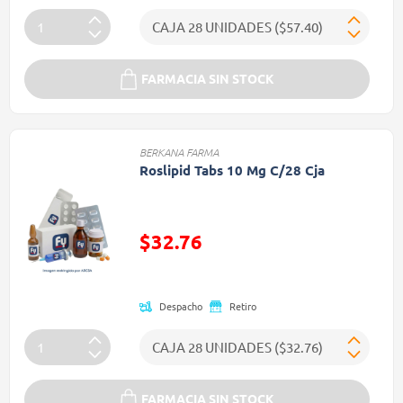
FARMACIA SIN STOCK
BERKANA FARMA
Roslipid Tabs 10 Mg C/28 Cja
Precio reducido de
$32.76
(Oferta)
Despacho
Retiro
FARMACIA SIN STOCK