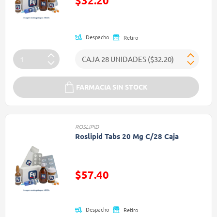
$32.20
Precio reducido de
Despacho
Retiro
FARMACIA SIN STOCK
ROSLIPID
Roslipid Tabs 20 Mg C/28 Caja
Precio reducido de
$57.40
(Oferta)
Despacho
Retiro