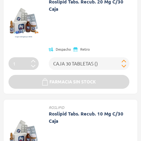
Roslipid Tabs. Recub. 20 Mg C/30
Caja
Precio reducido de
(Oferta)
Despacho
Retiro
FARMACIA SIN STOCK
ROSLIPID
Roslipid Tabs. Recub. 10 Mg C/30
Caja
Precio reducido de
(Oferta)