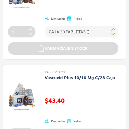
Despacho
Retiro
FARMACIA SIN STOCK
VASCUVID PLUS
Vascuvid Plus 10/10 Mg C/28 Caja
Precio reducido de
$43.40
(Oferta)
Despacho
Retiro