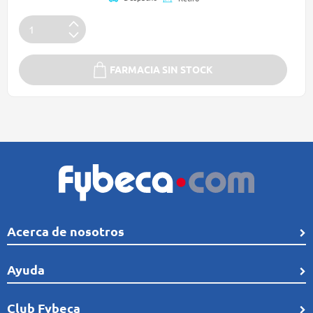
FARMACIA SIN STOCK
Acerca de nosotros
Quiénes Somos
Ayuda
Línea de tiempo
Preguntas frecuentes
Club Fybeca
Comunidad