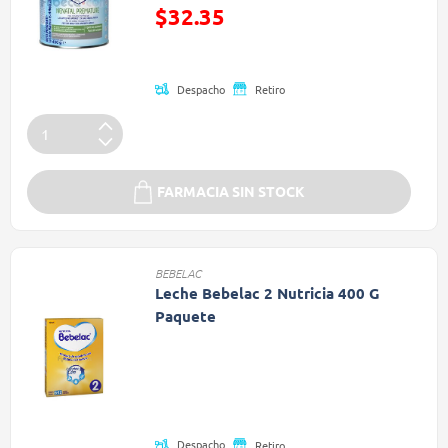
Precio reducido de
$32.35
(Oferta)
Despacho
Retiro
FARMACIA SIN STOCK
BEBELAC
Leche Bebelac 2 Nutricia 400 G
Paquete
Precio reducido de
(Oferta)
Despacho
Retiro