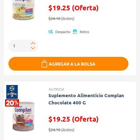
$19.25 (Oferta)
Precio reducido de
(Oferta)
$24.10
(Antes)
Despacho
Retiro
AGREGAR A LA BOLSA
NUTRICIA
Suplemento Alimenticio Complan
Chocolate 400 G
$19.25 (Oferta)
Precio reducido de
(Oferta)
$24.10
(Antes)