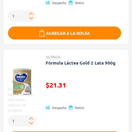
Despacho
Retiro
AGREGAR A LA BOLSA
NUTRICIA
Fórmula Láctea Gold 2 Lata 900g
$21.31
Exclusivo Web,
Precio reducido de
App, WhatsApp,
Call Center,
máximo 10
Despacho
Retiro
unidades