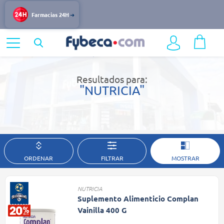
Farmacias 24H
Home
Resultados de búsqueda
Resultados para:
"NUTRICIA"
ORDENAR
FILTRAR
MOSTRAR
NUTRICIA
Suplemento Alimenticio Complan
Vainilla 400 G