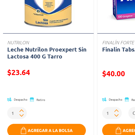
NUTRILON
FINALÍN FORTE
Leche Nutrilon Proexpert Sin
Finalin Tabs
Lactosa 400 G Tarro
$23.64
Precio reducid
$40.00
Precio reducido de
(Oferta)
Despacho
Despacho
Retiro
Re
AGREGAR A LA BOLSA
AGREG