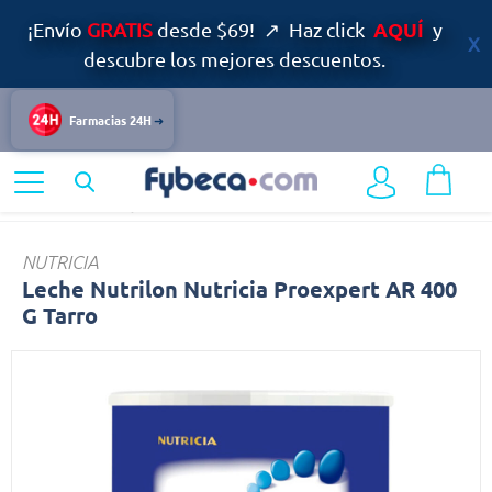
AQUÍ
¡Envío
GRATIS
desde $69! ↗ Haz click
y
descubre los mejores descuentos.
Farmacias 24H
Home
Infantil y Maternidad
Alimentación Infantil
Leche
NUTRICIA
Leche Nutrilon Nutricia Proexpert AR 400
G Tarro