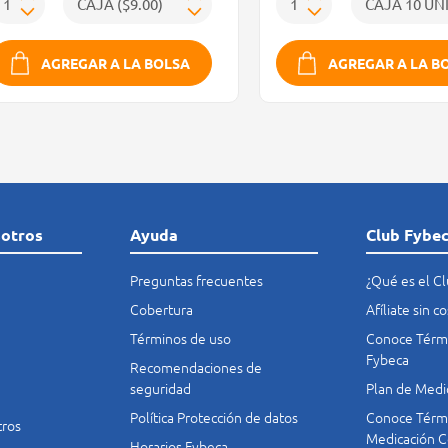
AGREGAR A LA BOLSA
AGREGAR A LA B
sotros
Ayuda
Club Fybe
Preguntas frecuentes
¿Qué es el C
Cobertura
Afíliate sin 
Términos de uso
Conoce Térmi
Fybeca
Recomendaciones de
seguridad
Plan de Medi
Política Protección de datos
Conoce Térmi
tros
Medicación C
Horarios Fybeca