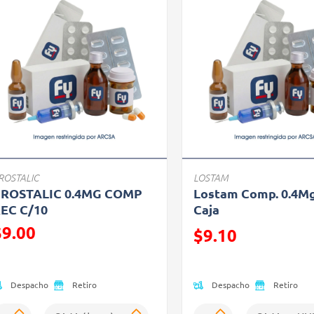
ROSTALIC
LOSTAM
ROSTALIC 0.4MG COMP
Lostam Comp. 0.4Mg
EC C/10
Caja
$9.00
Precio reducido de
$9.10
recio reducido de
(Oferta)
Despacho
Despacho
Retiro
Retiro