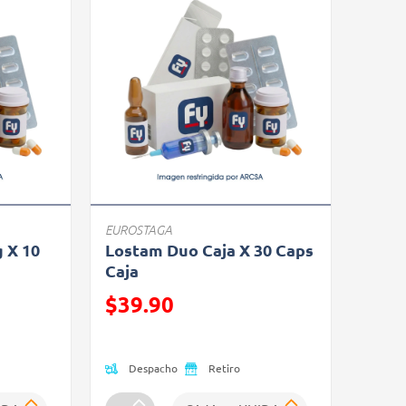
EUROSTAGA
 X 10
Lostam Duo Caja X 30 Caps
Caja
Precio reducido de
$39.90
(Oferta)
Despacho
Retiro