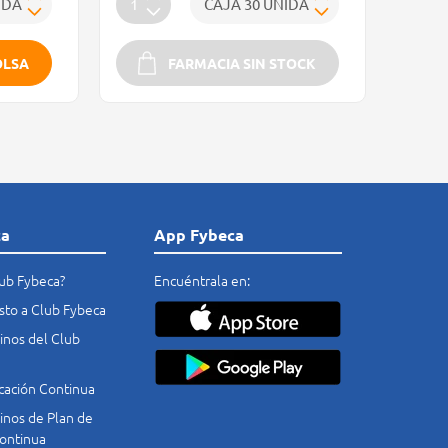
OLSA
FARMACIA SIN STOCK
ca
App Fybeca
lub Fybeca?
Encuéntrala en:
costo a Club Fybeca
nos del Club
cación Continua
nos de Plan de
ontinua