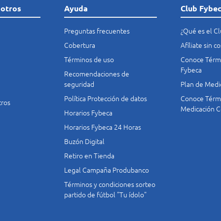
sotros
Ayuda
Club Fybe
Preguntas frecuentes
¿Qué es el C
Cobertura
Afíliate sin 
Términos de uso
Conoce Térmi
Fybeca
Recomendaciones de
seguridad
Plan de Medi
Política Protección de datos
Conoce Térmi
tros
Medicación C
Horarios Fybeca
Horarios Fybeca 24 Horas
Buzón Digital
Retiro en Tienda
Legal Campaña Produbanco
Términos y condiciones sorteo
partido de fútbol "Tu ídolo"