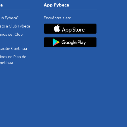
ca
App Fybeca
lub Fybeca?
Encuéntrala en:
costo a Club Fybeca
nos del Club
cación Continua
nos de Plan de
ontinua