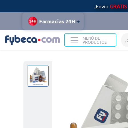
¡Envío
GRATIS
Farmacias 24H
MENÚ DE
PRODUCTOS
Home
Medicinas
Hombre
Lostam