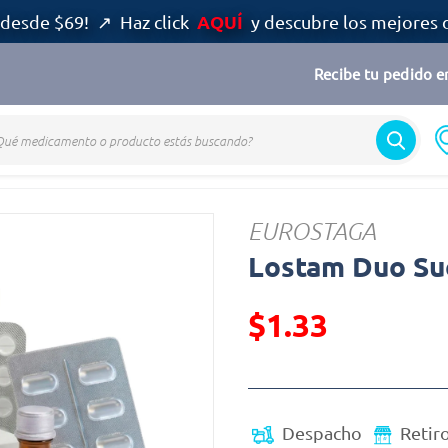
AQUÍ
desde $69! ↗ Haz click
y descubre los mejores 
Recibe tu pedido en
EUROSTAGA
Lostam Duo Sue
$1.33
Precio reducido de
(Oferta)
Despacho
Retir