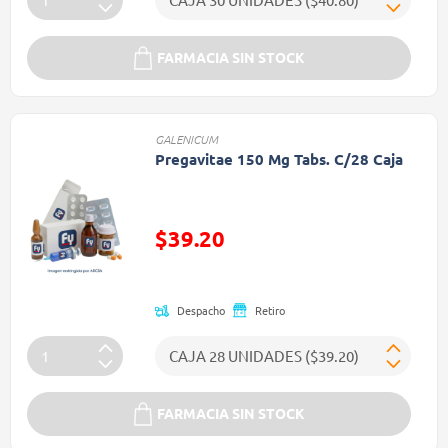
FARMACIA SIN STOCK
GALENICUM
Pregavitae 150 Mg Tabs. C/28 Caja
Precio reducido de
$39.20
(Oferta)
Despacho
Retiro
FARMACIA SIN STOCK