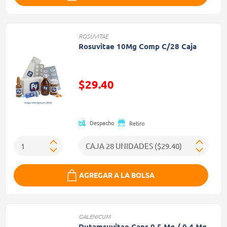
ROSUVITAE
Rosuvitae 10Mg Comp C/28 Caja
$29.40
Precio reducido de
Despacho
Retiro
AGREGAR A LA BOLSA
GALENICUM
Dutamsuvitae Caps 0.5 Mg / 0.4 Mg