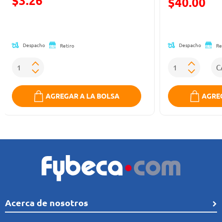
$3.26
$40.00
Precio reducido de
(Oferta)
Despacho
Despacho
Retiro
Re
AGREGAR A LA BOLSA
AGREG
Acerca de nosotros