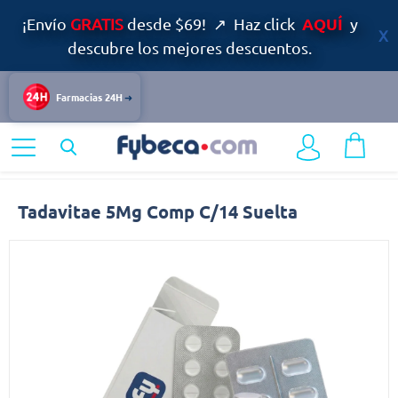
AQUÍ
¡Envío
GRATIS
desde $69! ↗ Haz click
y
descubre los mejores descuentos.
Farmacias 24H
Home
Bienestar Sexual
Disfunción Eréctil
Tadavitae
Tadavitae 5Mg Comp C/14 Suelta