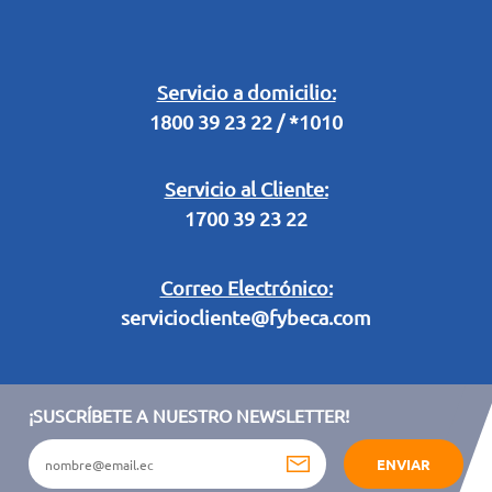
Buzón Digital
Retiro en Tienda
Legal Campaña Produbanco
Servicio a domicilio:
1800 39 23 22 / *1010
Términos y condiciones sorteo partido de fútbol "Tu ídolo"
Servicio al Cliente:
1700 39 23 22
Correo Electrónico:
serviciocliente@fybeca.com
¡SUSCRÍBETE A NUESTRO NEWSLETTER!
ENVIAR