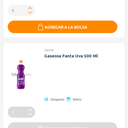
AGREGAR A LA BOLSA
FANTA
Gaseosa Fanta Uva 500 Ml
Precio reducido de
(Oferta)
Despacho
Retiro