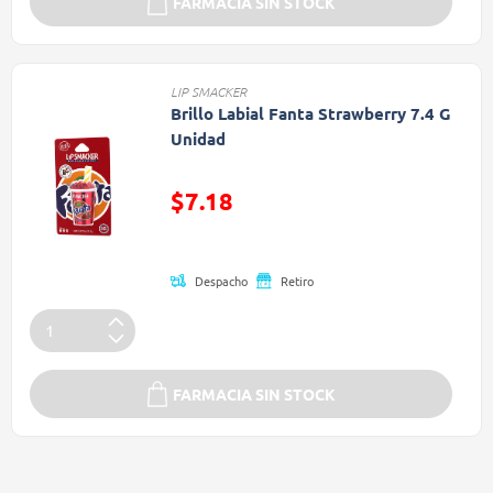
FARMACIA SIN STOCK
LIP SMACKER
Brillo Labial Fanta Strawberry 7.4 G
Unidad
Precio reducido de
$7.18
(Oferta)
Despacho
Retiro
FARMACIA SIN STOCK