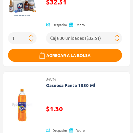
$32.51
Precio reducido de
Despacho
Retiro
AGREGAR A LA BOLSA
FANTA
Gaseosa Fanta 1350 Ml
Precio reducido de
$1.30
(Oferta)
Despacho
Retiro