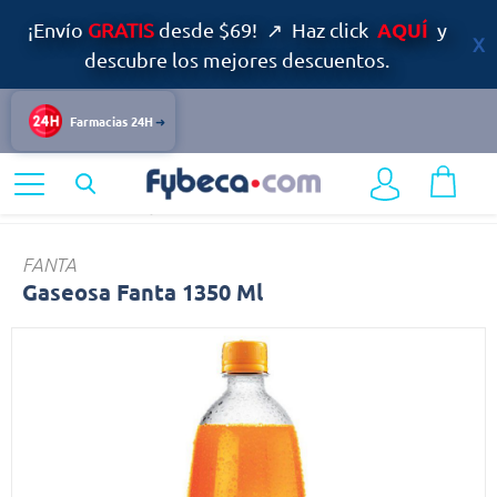
AQUÍ
¡Envío
GRATIS
desde $69! ↗ Haz click
y
descubre los mejores descuentos.
Farmacias 24H
Home
Alimentos y Bebidas
Gaseosa
FANTA
Gaseosa Fanta 1350 Ml