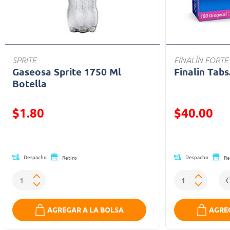
SPRITE
FINALÍN FORTE
Gaseosa Sprite 1750 Ml
Finalin Tabs
Botella
Precio reducido de
Precio reducid
$1.80
$40.00
(Oferta)
(Oferta)
Despacho
Despacho
Retiro
Re
AGREGAR A LA BOLSA
AGREG