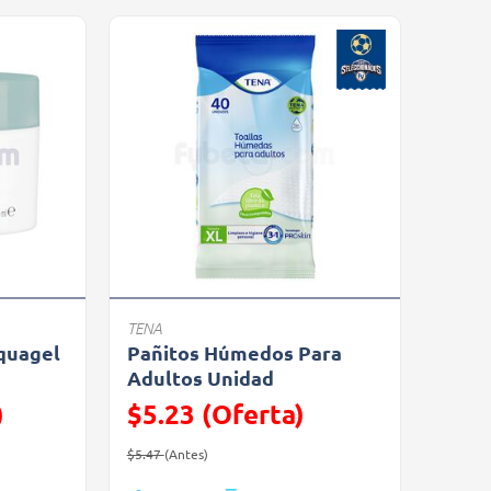
TENA
quagel
Pañitos Húmedos Para
Adultos Unidad
)
$5.23 (Oferta)
Precio reducido de
(Oferta)
$5.47
(Antes)