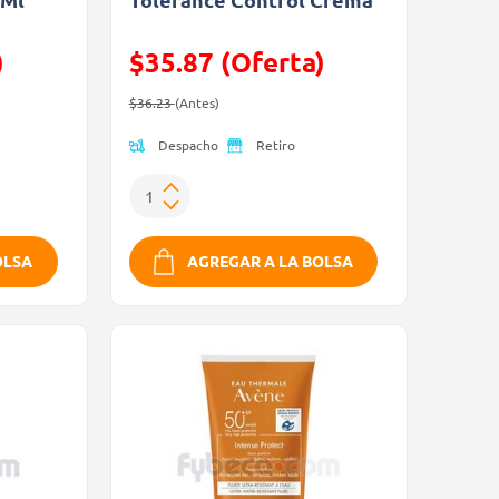
)
$35.87 (Oferta)
Precio reducido de
(Oferta)
$36.23
(Antes)
Despacho
Retiro
OLSA
AGREGAR A LA BOLSA