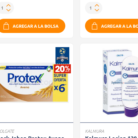
AGREGAR A LA BOLSA
AGREGAR A LA B
OLGATE
KALMURA
ack Jabon Protex Avena
Kalmura Locion 120