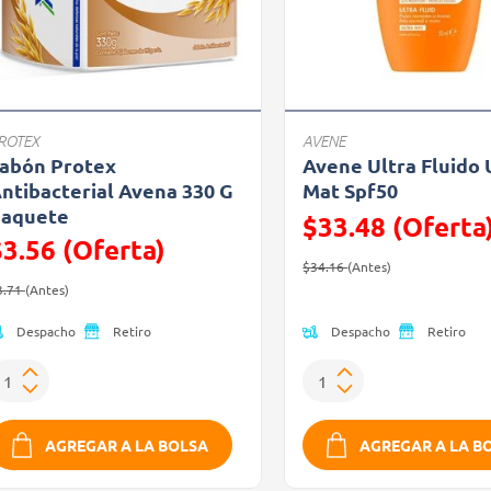
ROTEX
AVENE
abón Protex
Avene Ultra Fluido 
ntibacterial Avena 330 G
Mat Spf50
aquete
$33.48 (Oferta
$3.56 (Oferta)
Precio reducido de
(Oferta)
$34.16
(Antes)
recio reducido de
(Oferta)
3.71
(Antes)
Despacho
Despacho
Retiro
Retiro
AGREGAR A LA BOLSA
AGREGAR A LA B