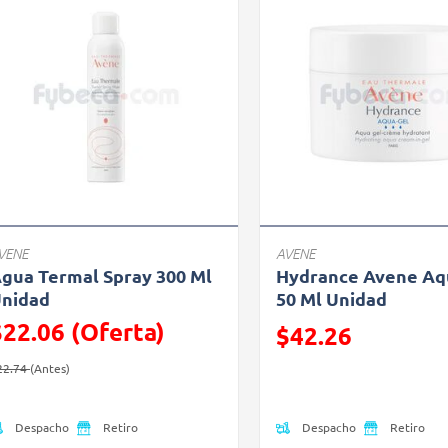
VENE
AVENE
gua Termal Spray 300 Ml
Hydrance Avene Aq
nidad
50 Ml Unidad
$22.06 (Oferta)
Precio reducido de
$42.26
recio reducido de
(Oferta)
(Oferta)
22.74
(Antes)
Despacho
Despacho
Retiro
Retiro