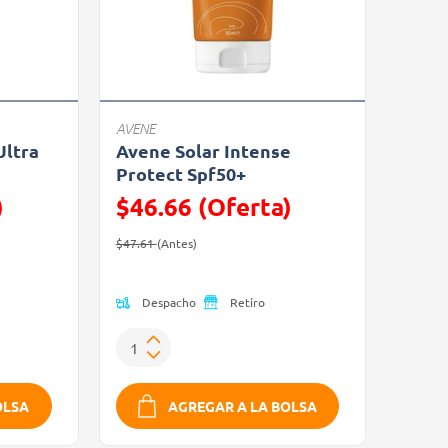
AVENE
Ultra
Avene Solar Intense
Protect Spf50+
)
$46.66 (Oferta)
Precio reducido de
(Oferta)
$47.61
(Antes)
Despacho
Retiro
OLSA
AGREGAR A LA BOLSA