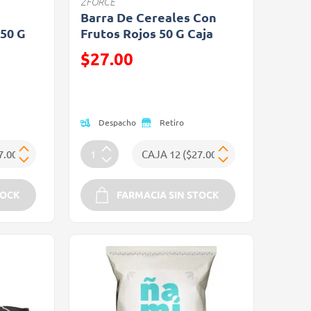
ZFORCE
n
Barra De Cereales Con
 50 G
Frutos Rojos 50 G Caja
Precio reducido de
$27.00
(Oferta)
Despacho
Retiro
TOCK
FARMACIA SIN STOCK