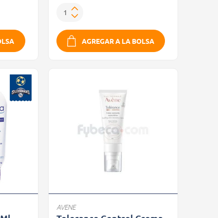
OLSA
AGREGAR A LA BOLSA
AVENE
 Ml
Tolerance Control Crema