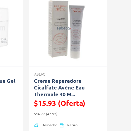
AVENE
ua Gel
Crema Reparadora
Cicalfate Avène Eau
Thermale 40 M...
$15.93 (Oferta)
Precio reducido de
(Oferta)
$16.77
(Antes)
Despacho
Retiro