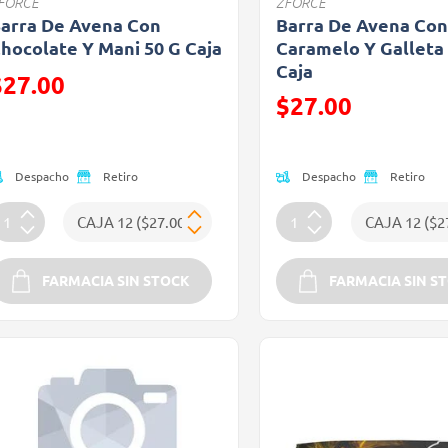
FORCE
ZFORCE
arra De Avena Con
Barra De Avena Co
hocolate Y Mani 50 G Caja
Caramelo Y Galleta
Caja
recio reducido de
$27.00
Precio reducido de
$27.00
Oferta)
(Oferta)
Despacho
Despacho
Retiro
Retiro
FARMACIA SIN STOCK
FARMACIA SIN S