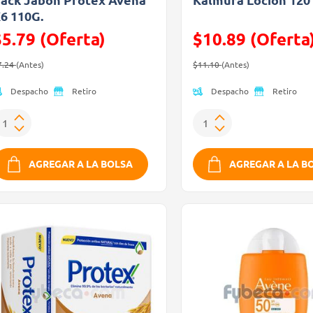
6 110G.
$5.79 (Oferta)
$10.89 (Oferta
recio reducido de
(Oferta)
Precio reducido de
(Oferta)
7.24
(Antes)
$11.10
(Antes)
Despacho
Despacho
Retiro
Retiro
AGREGAR A LA BOLSA
AGREGAR A LA B