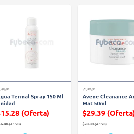
VENE
AVENE
gua Termal Spray 150 Ml
Avene Cleanance A
nidad
Mat 50ml
$15.28 (Oferta)
$29.39 (Oferta
recio reducido de
(Oferta)
Precio reducido de
(Oferta)
16.08
(Antes)
$29.99
(Antes)