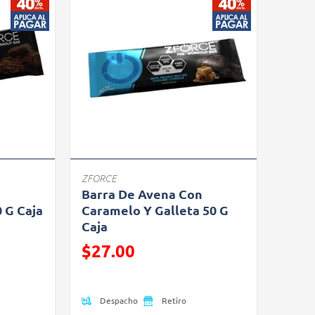
ZFORCE
n
Barra De Avena Con
 G Caja
Caramelo Y Galleta 50 G
Caja
Precio reducido de
$27.00
(Oferta)
Despacho
Retiro