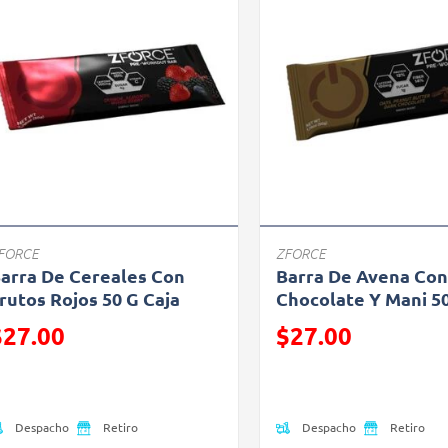
FORCE
ZFORCE
arra De Cereales Con
Barra De Avena Co
rutos Rojos 50 G Caja
Chocolate Y Mani 50
recio reducido de
Precio reducido de
$27.00
$27.00
Oferta)
(Oferta)
Despacho
Despacho
Retiro
Retiro