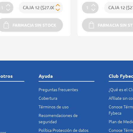
FARMACIA SIN STOCK
FARMACIA SIN S
sotros
Ayuda
Club Fybe
Preguntas frecuentes
¿Qué es el C
Cobertura
Afíliate sin 
Términos de uso
Conoce Térmi
Fybeca
Recomendaciones de
seguridad
Plan de Medi
Política Protección de datos
Conoce Térmi
tros