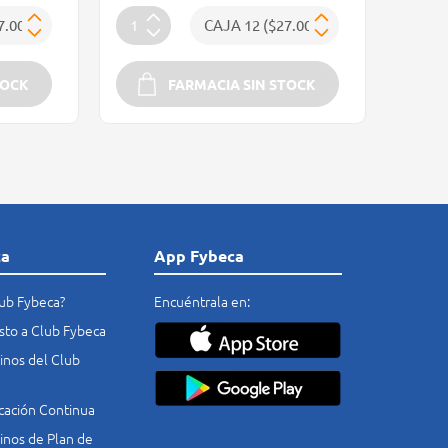
TOCK
FARMACIA SIN STOCK
ca
App Fybeca
lub Fybeca?
Encuéntrala en:
costo a Club Fybeca
nos del Club
cación Continua
nos de Plan de