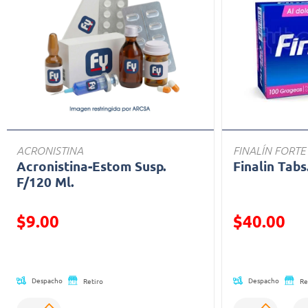
ACRONISTINA
FINALÍN FORTE
Acronistina-Estom Susp.
Finalin Tabs
F/120 Ml.
Precio reducido de
Precio reducid
$9.00
$40.00
(Oferta)
(Oferta)
Despacho
Despacho
Retiro
Re