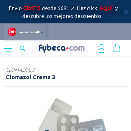
AQUÍ
¡Envío
GRATIS
desde $69! ↗ Haz click
y
descubre los mejores descuentos.
Farmacias 24H
Home
Medicinas
Infecciones y Vacunas
Clomazol
CLOMAZOL 3
Clomazol Crema 3